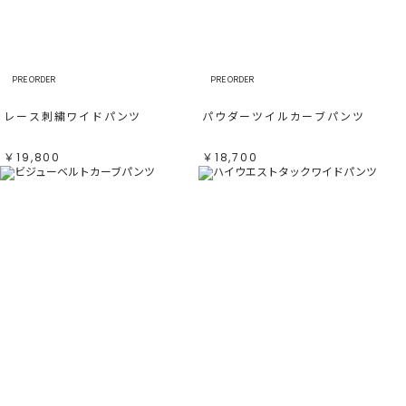
すべて
すべて
ホワイト
ホワイト
グレー
グレー
ブラック
ブラック
ブラウン
ブラウン
ベージュ
ベージュ
オレンジ
オレンジ
PRE ORDER
PRE ORDER
イエロー
イエロー
グリーン
グリーン
ブルー
ブルー
レース刺繍ワイドパンツ
パウダーツイルカーブパンツ
パープル
パープル
レッド
レッド
ピンク
ピンク
ミックス
ミックス
￥19,800
￥18,700
リセット
この条件で絞り込む