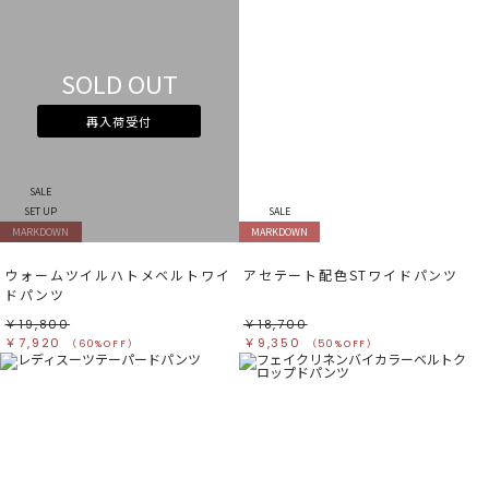
SOLD OUT
再入荷受付
SALE
SET UP
SALE
MARKDOWN
MARKDOWN
ウォームツイルハトメベルトワイ
アセテート配色STワイドパンツ
ドパンツ
￥19,800
￥18,700
￥7,920
￥9,350
（60%OFF）
（50%OFF）