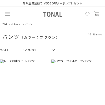
新規会員登録で ￥500 OFFクーポンプレゼント
TOP
ボトムス
パンツ
16
Items
パンツ
（カラー：ブラウン）
フィルター
並べ替え
フリーワード
売れ筋順
新着順
CLOSE
おすすめ順
カテゴリ
高い順
サブカテゴリ
安い順
販売状況
カラー