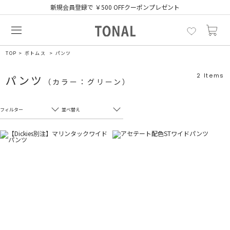
新規会員登録で ￥500 OFFクーポンプレゼント
TOP
ボトムス
パンツ
2
Items
パンツ
（カラー：グリーン）
フィルター
並べ替え
フリーワード
売れ筋順
新着順
CLOSE
おすすめ順
カテゴリ
高い順
サブカテゴリ
安い順
販売状況
カラー