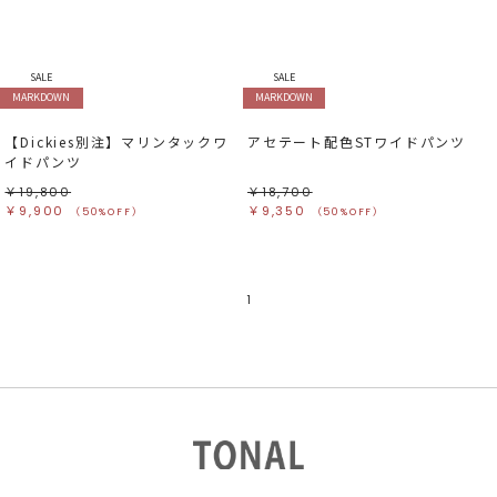
すべて
すべて
ホワイト
ホワイト
グレー
グレー
ブラック
ブラック
ブラウン
ブラウン
ベージュ
ベージュ
SALE
SALE
オレンジ
オレンジ
MARKDOWN
MARKDOWN
イエロー
イエロー
グリーン
グリーン
ブルー
ブルー
【Dickies別注】マリンタックワ
アセテート配色STワイドパンツ
パープル
パープル
レッド
レッド
イドパンツ
ピンク
ピンク
ミックス
ミックス
￥19,800
￥18,700
￥9,900
￥9,350
（50%OFF）
（50%OFF）
リセット
この条件で絞り込む
1