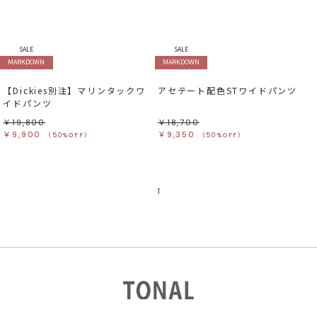
すべて
すべて
ホワイト
ホワイト
グレー
グレー
ブラック
ブラック
ブラウン
ブラウン
ベージュ
ベージュ
SALE
SALE
オレンジ
オレンジ
MARKDOWN
MARKDOWN
イエロー
イエロー
グリーン
グリーン
ブルー
ブルー
【Dickies別注】マリンタックワ
アセテート配色STワイドパンツ
パープル
パープル
レッド
レッド
イドパンツ
ピンク
ピンク
ミックス
ミックス
￥19,800
￥18,700
￥9,900
￥9,350
（50%OFF）
（50%OFF）
リセット
この条件で絞り込む
1