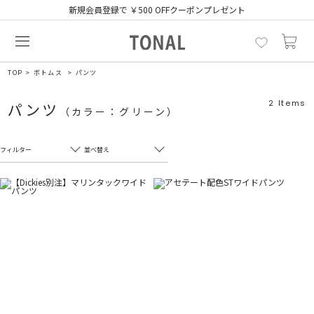
新規会員登録で ￥500 OFFクーポンプレゼント
TOP
ボトムス
パンツ
2
Items
パンツ
（カラー：グリーン）
フィルター
並べ替え
フリーワード
売れ筋順
新着順
CLOSE
おすすめ順
カテゴリ
高い順
サブカテゴリ
安い順
販売状況
カラー