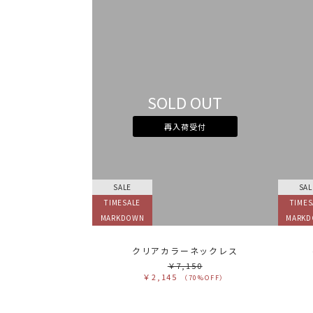
SOLD OUT
再入荷受付
SALE
SAL
TIMESALE
TIMES
MARKDOWN
MARK
クリアカラーネックレス
￥7,150
￥2,145
（70%OFF）