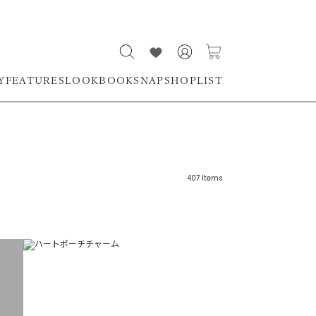
Y
FEATURES
LOOKBOOK
SNAP
SHOPLIST
407
Items
リーワード
売れ筋順
新着順
CLOSE
おすすめ順