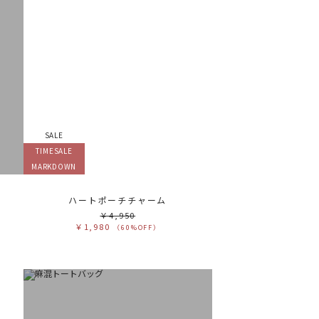
テゴリ
高い順
ブカテゴリ
安い順
売状況
ラー
べて
すべて
ワイト
ホワイト
レー
グレー
ラック
ブラック
ラウン
ブラウン
ージュ
ベージュ
レンジ
オレンジ
SALE
エロー
イエロー
リーン
グリーン
TIMESALE
ルー
ブルー
ープル
パープル
MARKDOWN
ッド
レッド
ンク
ピンク
ックス
ミックス
ハートポーチチャーム
リセット
￥4,950
￥1,980
（60%OFF）
この条件で絞り込む