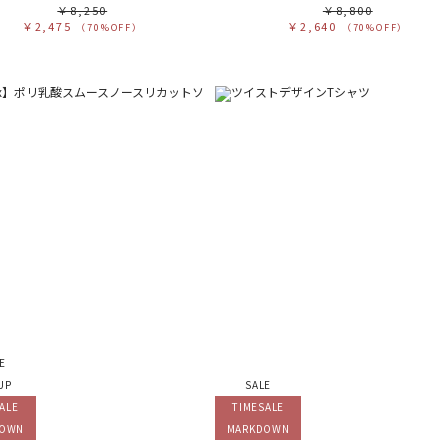
￥8,250
￥8,800
￥2,475
￥2,640
（70%OFF）
（70%OFF）
E
UP
SALE
ALE
TIMESALE
DOWN
MARKDOWN