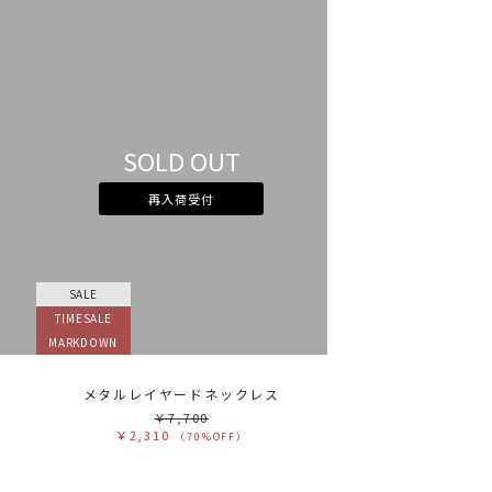
SOLD OUT
再入荷受付
SALE
TIMESALE
MARKDOWN
メタルレイヤードネックレス
￥7,700
￥2,310
（70%OFF）