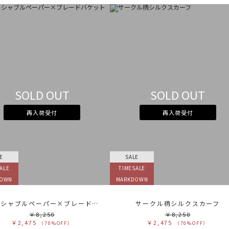
SOLD OUT
SOLD OUT
再入荷受付
再入荷受付
E
SALE
ALE
TIMESALE
DOWN
MARKDOWN
ウォッシャブルペーパー×ブレードバケットハット
サークル柄シルクスカーフ
￥8,250
￥8,250
￥2,475
￥2,475
（70%OFF）
（70%OFF）