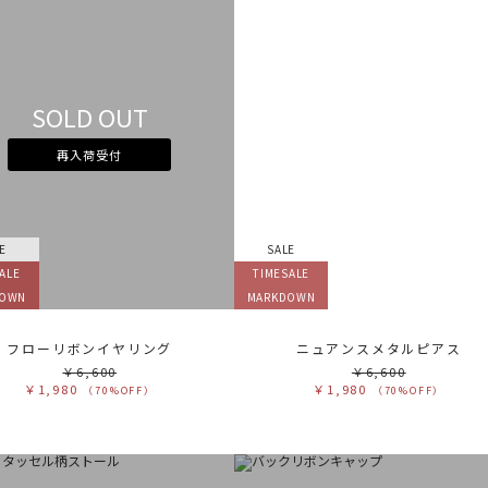
SOLD OUT
再入荷受付
E
SALE
ALE
TIMESALE
DOWN
MARKDOWN
フローリボンイヤリング
ニュアンスメタルピアス
￥6,600
￥6,600
￥1,980
￥1,980
（70%OFF）
（70%OFF）