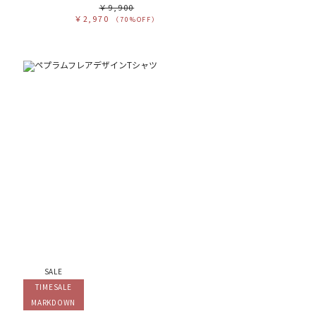
￥9,900
￥2,970
（70%OFF）
SALE
TIMESALE
MARKDOWN