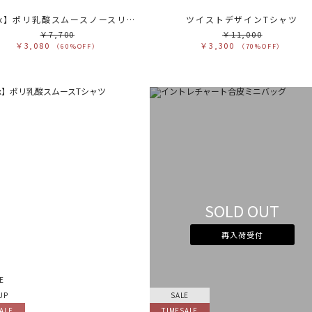
【Plax】ポリ乳酸スムースノースリカットソー
ツイストデザインTシャツ
￥7,700
￥11,000
￥3,080
￥3,300
（60%OFF）
（70%OFF）
SOLD OUT
再入荷受付
E
UP
SALE
ALE
TIMESALE