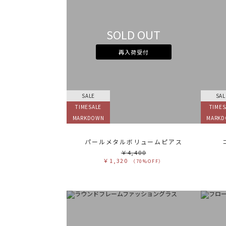
SOLD OUT
再入荷受付
SALE
SAL
TIMESALE
TIMES
MARKDOWN
MARK
パールメタルボリュームピアス
￥4,400
￥1,320
（70%OFF）