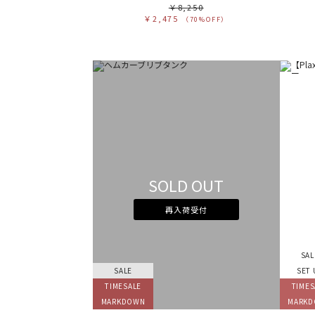
￥8,250
￥2,475
（70%OFF）
SOLD OUT
再入荷受付
SAL
SALE
SET 
TIMESALE
TIMES
MARKDOWN
MARK