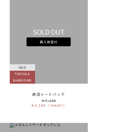
SOLD OUT
再入荷受付
SALE
TIMESALE
MARKDOWN
麻混トートバッグ
￥7,150
￥2,145
（70%OFF）