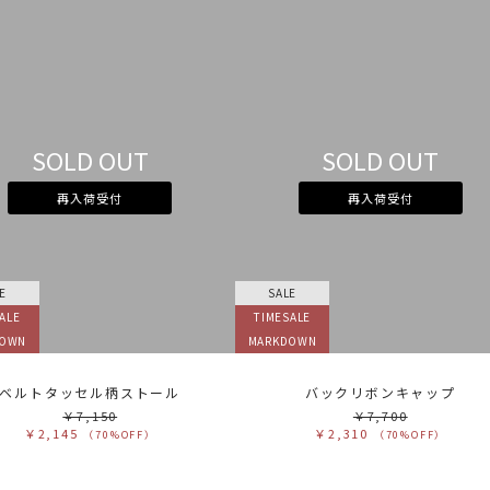
SOLD OUT
SOLD OUT
再入荷受付
再入荷受付
E
SALE
ALE
TIMESALE
DOWN
MARKDOWN
ベルトタッセル柄ストール
バックリボンキャップ
￥7,150
￥7,700
￥2,145
￥2,310
（70%OFF）
（70%OFF）