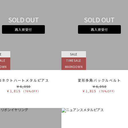
カ
サ
SOLD OUT
SOLD OUT
販
カ
再入荷受付
再入荷受付
す
ホ
グ
ブ
ブ
ベ
オ
E
SALE
イ
グ
ALE
TIMESALE
ブ
パ
DOWN
MARKDOWN
レ
ピ
ミ
コネクトハートメタルピアス
変形多角バックルベルト
￥6,050
￥6,050
￥1,815
￥1,815
（70%OFF）
（70%OFF）