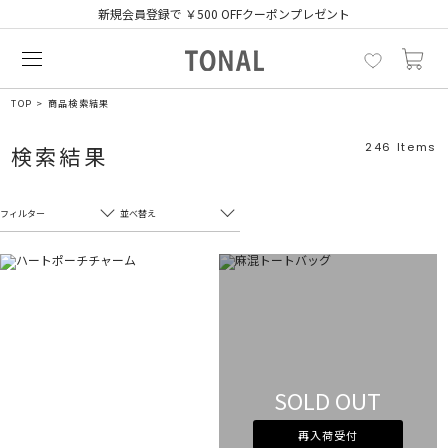
新規会員登録で ￥500 OFFクーポンプレゼント
TOP
商品検索結果
246
Items
検索結果
フィルター
並べ替え
フリーワード
売れ筋順
新着順
CLOSE
おすすめ順
カテゴリ
高い順
サブカテゴリ
安い順
SOLD OUT
販売状況
再入荷受付
カラー