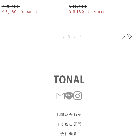
￥15,400
￥15,400
￥6,160
￥6,160
（60%OFF）
（60%OFF）
1
2
3
…
7
次へ
最
お問い合わせ
よくある質問
会社概要