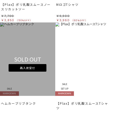
【Plax】ポリ乳酸スムースノー
MロゴTシャツ
スリカットソー
￥7,700
￥9,900
￥3,850
￥3,960
（50%OFF）
（60%OFF）
SOLD OUT
再入荷受付
SALE
SALE
SET UP
MARKDOWN
MARKDOWN
ヘムカーブリブタンク
【Plax】ポリ乳酸スムースTシャ
ツ