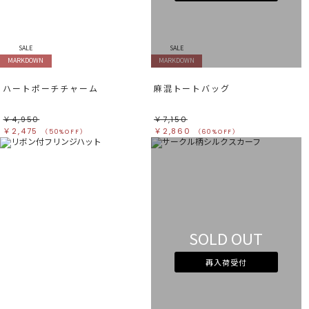
すべて
すべて
ホワイト
ホワイト
グレー
グレー
ブラック
ブラック
ブラウン
ブラウン
ベージュ
ベージュ
SALE
SALE
オレンジ
オレンジ
MARKDOWN
MARKDOWN
イエロー
イエロー
グリーン
グリーン
ブルー
ブルー
ハートポーチチャーム
麻混トートバッグ
パープル
パープル
レッド
レッド
ピンク
ピンク
ミックス
ミックス
￥4,950
￥7,150
￥2,475
￥2,860
（50%OFF）
（60%OFF）
リセット
この条件で絞り込む
SOLD OUT
再入荷受付