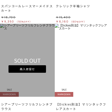
スパンコールレースマーメイドス
クレリック半袖シャツ
カート
￥18,700
￥15,400
￥9,350
￥6,160
（50%OFF）
（60%OFF）
SOLD OUT
再入荷受付
SALE
SALE
MARKDOWN
MARKDOWN
シアープリーツフリルフレンチブ
【Dickies別注】マリンタックフ
ラウス
レアスカート