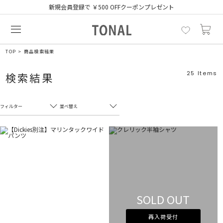
新規会員登録で ￥500 OFFクーポンプレゼント
TOP
商品検索結果
25
Items
検索結果
フィルター
並べ替え
フリーワード
売れ筋順
新着順
CLOSE
おすすめ順
カテゴリ
高い順
サブカテゴリ
安い順
SOLD OUT
販売状況
再入荷受付
カラー