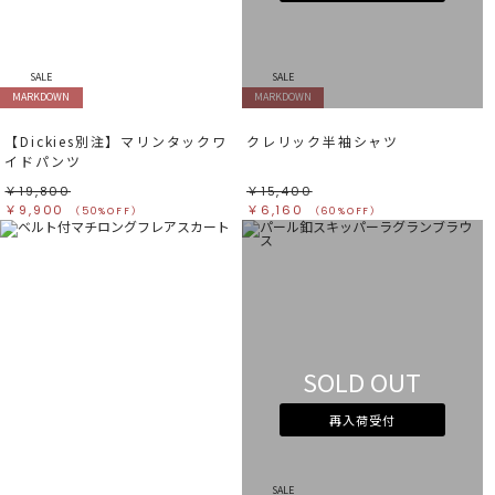
すべて
すべて
ホワイト
ホワイト
グレー
グレー
ブラック
ブラック
ブラウン
ブラウン
ベージュ
ベージュ
SALE
SALE
オレンジ
オレンジ
MARKDOWN
MARKDOWN
イエロー
イエロー
グリーン
グリーン
ブルー
ブルー
パープル
パープル
【Dickies別注】マリンタックワ
クレリック半袖シャツ
レッド
レッド
イドパンツ
ピンク
ピンク
ミックス
ミックス
￥19,800
￥15,400
￥9,900
￥6,160
（50%OFF）
（60%OFF）
リセット
この条件で絞り込む
SOLD OUT
再入荷受付
SALE