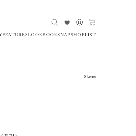
Y
FEATURES
LOOKBOOK
SNAP
SHOPLIST
0
Items
リーワード
売れ筋順
新着順
CLOSE
おすすめ順
ください。