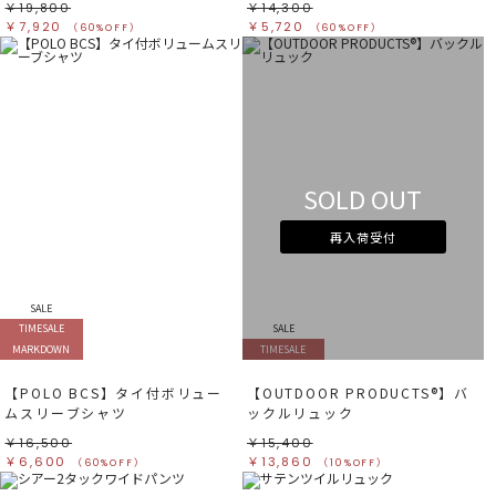
￥19,800
￥14,300
￥7,920
￥5,720
（60%OFF）
（60%OFF）
SOLD OUT
再入荷受付
SALE
TIMESALE
SALE
MARKDOWN
TIMESALE
【POLO BCS】タイ付ボリュー
【OUTDOOR PRODUCTS®︎】バ
ムスリーブシャツ
ックルリュック
￥16,500
￥15,400
￥6,600
￥13,860
（60%OFF）
（10%OFF）