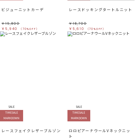
ビジューニットカーデ
レースドッキングタートルニット
￥19,800
￥18,700
￥5,940
￥5,610
（70%OFF）
（70%OFF）
SALE
SALE
TIMESALE
TIMESALE
MARKDOWN
MARKDOWN
レースフェイクレザーブルゾン
ロロピアーナウールVネックニッ
ト