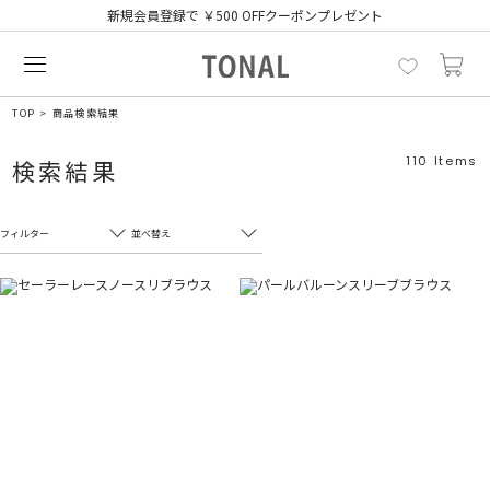
新規会員登録で ￥500 OFFクーポンプレゼント
TOP
商品検索結果
110
Items
検索結果
フィルター
並べ替え
フリーワード
売れ筋順
新着順
CLOSE
おすすめ順
カテゴリ
高い順
サブカテゴリ
安い順
販売状況
カラー