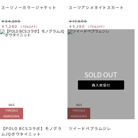
スーツノーカラージャケット
スーツアシメタイトスカート
￥24,200
￥17,600
￥7,260
￥5,280
（70%OFF）
（70%OFF）
SOLD OUT
再入荷受付
SALE
SALE
TIMESALE
TIMESALE
MARKDOWN
MARKDOWN
【POLO BCSコラボ】モノグラ
ツイードペプラムジレ
ムJQボウタイニット