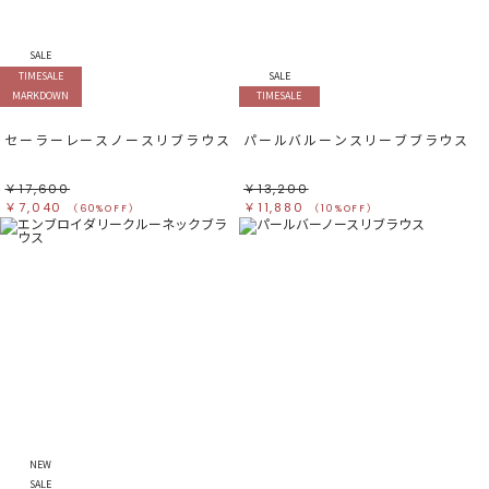
すべて
すべて
ホワイト
ホワイト
グレー
グレー
ブラック
ブラック
SALE
ブラウン
ブラウン
ベージュ
ベージュ
TIMESALE
SALE
オレンジ
オレンジ
MARKDOWN
TIMESALE
イエロー
イエロー
グリーン
グリーン
ブルー
ブルー
パープル
パープル
セーラーレースノースリブラウス
パールバルーンスリーブブラウス
レッド
レッド
ピンク
ピンク
ミックス
ミックス
￥17,600
￥13,200
￥7,040
￥11,880
（60%OFF）
（10%OFF）
リセット
この条件で絞り込む
NEW
SALE