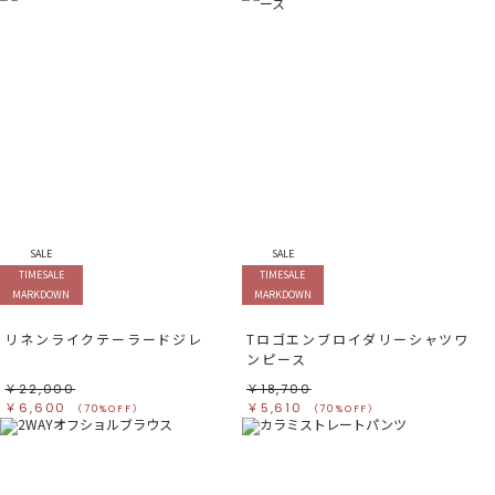
SALE
SALE
TIMESALE
TIMESALE
MARKDOWN
MARKDOWN
リネンライクテーラードジレ
Tロゴエンブロイダリーシャツワ
ンピース
￥22,000
￥18,700
￥6,600
￥5,610
（70%OFF）
（70%OFF）