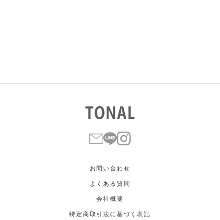
すべて
すべて
ホワイト
ホワイト
グレー
グレー
ブラック
ブラック
ブラウン
ブラウン
ベージュ
ベージュ
オレンジ
オレンジ
イエロー
イエロー
グリーン
グリーン
ブルー
ブルー
パープル
パープル
レッド
レッド
ピンク
ピンク
ミックス
ミックス
リセット
この条件で絞り込む
お問い合わせ
よくある質問
会社概要
特定商取引法に基づく表記