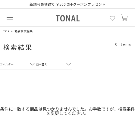
新規会員登録で ￥500 OFFクーポンプレゼント
TOP
商品検索結果
0
Items
検索結果
フィルター
並べ替え
フリーワード
売れ筋順
新着順
CLOSE
おすすめ順
カテゴリ
高い順
条件に一致する商品は見つかりませんでした。お手数ですが、検索条件
を変更してください。
サブカテゴリ
安い順
販売状況
カラー