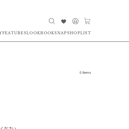
Y
FEATURES
LOOKBOOK
SNAP
SHOPLIST
0
Items
リーワード
売れ筋順
新着順
CLOSE
おすすめ順
ください。