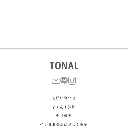
すべて
すべて
ホワイト
ホワイト
グレー
グレー
ブラック
ブラック
ブラウン
ブラウン
ベージュ
ベージュ
オレンジ
オレンジ
イエロー
イエロー
グリーン
グリーン
ブルー
ブルー
パープル
パープル
レッド
レッド
ピンク
ピンク
ミックス
ミックス
リセット
この条件で絞り込む
お問い合わせ
よくある質問
会社概要
特定商取引法に基づく表記