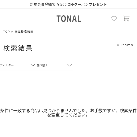
新規会員登録で ￥500 OFFクーポンプレゼント
TOP
商品検索結果
0
Items
検索結果
フィルター
並べ替え
フリーワード
売れ筋順
新着順
CLOSE
おすすめ順
カテゴリ
高い順
条件に一致する商品は見つかりませんでした。お手数ですが、検索条件
を変更してください。
サブカテゴリ
安い順
販売状況
カラー