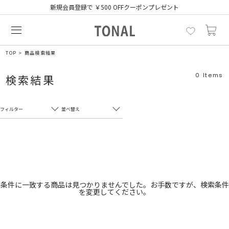
新規会員登録で ￥500 OFFクーポンプレゼント
TOP
商品検索結果
0
Items
検索結果
フィルター
並べ替え
フリーワード
売れ筋順
新着順
CLOSE
おすすめ順
カテゴリ
高い順
条件に一致する商品は見つかりませんでした。お手数ですが、検索条件
を変更してください。
サブカテゴリ
安い順
販売状況
カラー