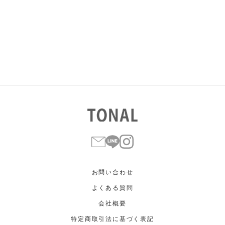
すべて
すべて
ホワイト
ホワイト
グレー
グレー
ブラック
ブラック
ブラウン
ブラウン
ベージュ
ベージュ
オレンジ
オレンジ
イエロー
イエロー
グリーン
グリーン
ブルー
ブルー
パープル
パープル
レッド
レッド
ピンク
ピンク
ミックス
ミックス
リセット
この条件で絞り込む
お問い合わせ
よくある質問
会社概要
特定商取引法に基づく表記