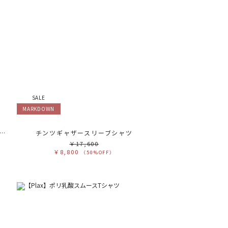
ブカテゴリ
安い順
売状況
ラー
べて
すべて
ワイト
ホワイト
レー
グレー
ラック
ブラック
ラウン
ブラウン
ージュ
ベージュ
レンジ
オレンジ
エロー
イエロー
リーン
グリーン
SALE
ルー
ブルー
ープル
パープル
MARKDOWN
ッド
レッド
ンク
ピンク
ックス
ミックス
Plax】ポリ乳酸スムースノースリカットソー
チンツギャザースリーブシャツ
リセット
￥17,600
￥8,800
（50%OFF）
この条件で絞り込む