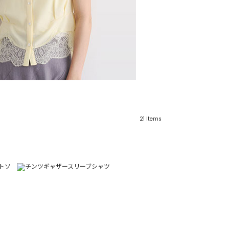
21
Items
リーワード
売れ筋順
新着順
CLOSE
おすすめ順
テゴリ
高い順