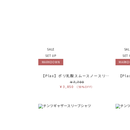
SALE
SAL
SET UP
SET 
MARKDOWN
MARK
【Plax】ポリ乳酸スムースノースリカットソー
￥7,700
￥3,850
（50%OFF）