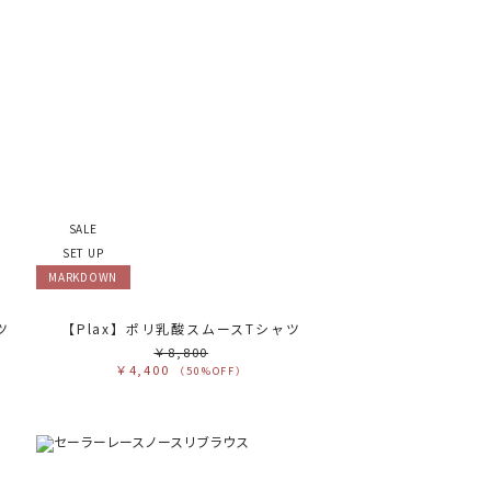
SALE
SET UP
MARKDOWN
ツ
【Plax】ポリ乳酸スムースTシャツ
￥8,800
￥4,400
（50%OFF）