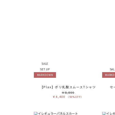
SALE
SET UP
SAL
MARKDOWN
MARK
【Plax】ポリ乳酸スムースTシャツ
セ
￥8,800
￥4,400
（50%OFF）