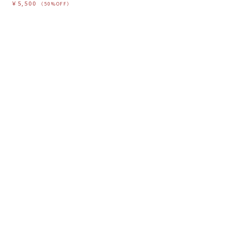
￥5,500
（50%OFF）