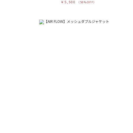
￥5,500
（50%OFF）