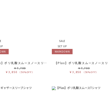
サ
販
カ
す
ホ
グ
ブ
ブ
ベ
オ
E
SALE
イ
グ
UP
SET UP
ブ
パ
DOWN
MARKDOWN
レ
ピ
ミ
【Plax】ポリ乳酸スムースノースリカットソー
【
￥7,700
￥7,700
￥3,850
￥3,850
（50%OFF）
（50%OFF）