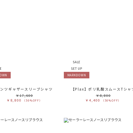
SALE
E
SET UP
DOWN
MARKDOWN
チンツギャザースリーブシャツ
【Plax】ポリ乳酸スムースTシャ
￥17,600
￥8,800
￥8,800
￥4,400
（50%OFF）
（50%OFF）