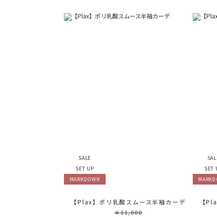
SALE
SAL
SET UP
SET 
MARKDOWN
MARK
【Plax】ポリ乳酸スムース半袖カーデ
【P
￥11,000