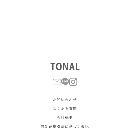
すべて
すべて
ホワイト
ホワイト
グレー
グレー
ブラック
ブラック
ブラウン
ブラウン
ベージュ
ベージュ
オレンジ
オレンジ
イエロー
イエロー
グリーン
グリーン
ブルー
ブルー
パープル
パープル
レッド
レッド
ピンク
ピンク
ミックス
ミックス
リセット
この条件で絞り込む
お問い合わせ
よくある質問
会社概要
特定商取引法に基づく表記