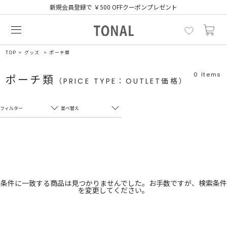
新規会員登録で ￥500 OFFクーポンプレゼント
TOP
グッズ
ポーチ類
0
Items
ポーチ類
（PRICE TYPE：OUTLET価格）
フィルター
並べ替え
フリーワード
売れ筋順
新着順
CLOSE
おすすめ順
カテゴリ
高い順
条件に一致する商品は見つかりませんでした。お手数ですが、検索条件
を変更してください。
サブカテゴリ
安い順
販売状況
カラー