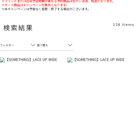
※ブランドまたは出荷予定時期が異なる予約商品は別々に決済、発送となります。
※セール商品はキャンペーン対象外となります。
※本キャンペーンは予告なく変更・終了する場合がございます。
228
Items
検索結果
フィルター
並べ替え
フリーワード
売れ筋順
新着順
CLOSE
おすすめ順
カテゴリ
高い順
サブカテゴリ
安い順
販売状況
カラー
すべて
すべて
ホワイト
ホワイト
グレー
グレー
ブラック
ブラック
ブラウン
ブラウン