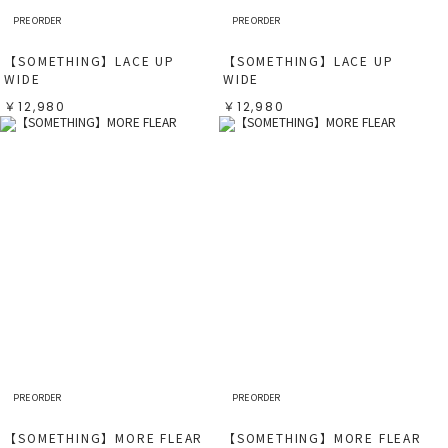
ベージュ
ベージュ
オレンジ
オレンジ
PRE ORDER
PRE ORDER
イエロー
イエロー
グリーン
グリーン
ブルー
ブルー
【SOMETHING】LACE UP
【SOMETHING】LACE UP
パープル
パープル
レッド
レッド
WIDE
WIDE
ピンク
ピンク
ミックス
ミックス
￥12,980
￥12,980
リセット
この条件で絞り込む
PRE ORDER
PRE ORDER
【SOMETHING】MORE FLEAR
【SOMETHING】MORE FLEAR