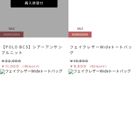
再入荷受付
SALE
SALE
MARKDOWN
MARKDOWN
【POLO BCS】シアーアンサン
フェイクレザーWideトートバッ
ブルニット
グ
￥22,000
￥19,800
￥11,000
￥9,900
（50%OFF）
（50%OFF）