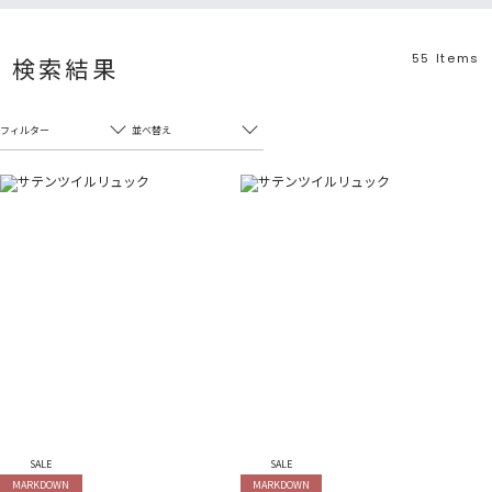
55
Items
検索結果
フィルター
並べ替え
フリーワード
売れ筋順
新着順
CLOSE
おすすめ順
カテゴリ
高い順
サブカテゴリ
安い順
販売状況
カラー
すべて
すべて
ホワイト
ホワイト
グレー
グレー
ブラック
ブラック
ブラウン
ブラウン
ベージュ
ベージュ
SALE
SALE
オレンジ
オレンジ
MARKDOWN
MARKDOWN
イエロー
イエロー