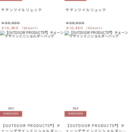
グリーン
グリーン
ブルー
ブルー
サテンツイルリュック
サテンツイルリュック
パープル
パープル
レッド
レッド
ピンク
ピンク
ミックス
ミックス
￥20,900
￥20,900
￥10,450
￥10,450
（50%OFF）
（50%OFF）
リセット
この条件で絞り込む
SALE
SALE
MARKDOWN
MARKDOWN
【OUTDOOR PRODUCTS®︎】チ
【OUTDOOR PRODUCTS®︎】チ
ェーンデザインミニショルダーバ
ェーンデザインミニショルダーバ