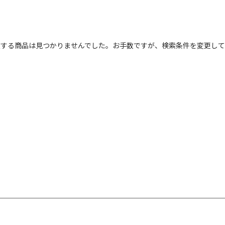
フ
致する商品は見つかりませんでした。お手数ですが、検索条件を変更して
カ
サ
販
カ
す
ホ
グ
ブ
ブ
ベ
オ
イ
グ
ブ
パ
レ
ピ
ミ