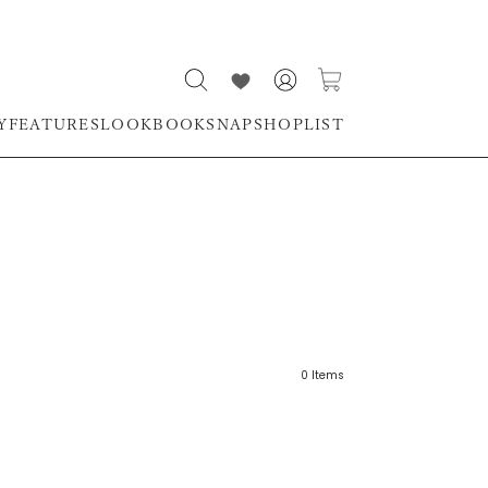
Y
FEATURES
LOOKBOOK
SNAP
SHOPLIST
0
Items