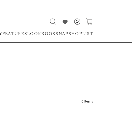
Y
FEATURES
LOOKBOOK
SNAP
SHOPLIST
0
Items