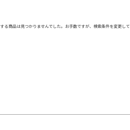
フ
致する商品は見つかりませんでした。お手数ですが、検索条件を変更して
カ
サ
販
カ
す
ホ
グ
ブ
ブ
ベ
オ
イ
グ
ブ
パ
レ
ピ
ミ