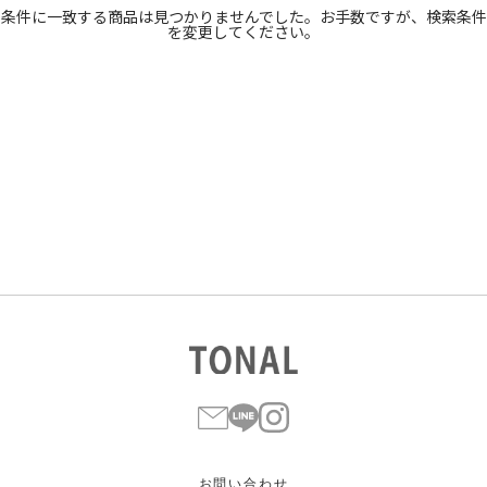
高い順
条件に一致する商品は見つかりませんでした。お手数ですが、検索条件
を変更してください。
サブカテゴリ
安い順
販売状況
カラー
すべて
すべて
ホワイト
ホワイト
グレー
グレー
ブラック
ブラック
ブラウン
ブラウン
ベージュ
ベージュ
オレンジ
オレンジ
イエロー
イエロー
グリーン
グリーン
ブルー
ブルー
パープル
パープル
レッド
レッド
ピンク
ピンク
ミックス
ミックス
リセット
この条件で絞り込む
お問い合わせ