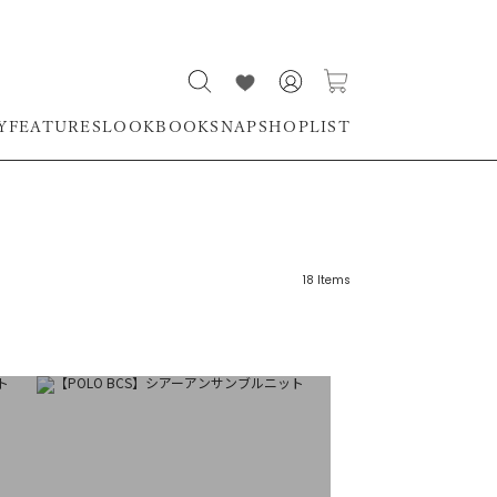
Y
FEATURES
LOOKBOOK
SNAP
SHOPLIST
18
Items
リーワード
売れ筋順
新着順
CLOSE
おすすめ順