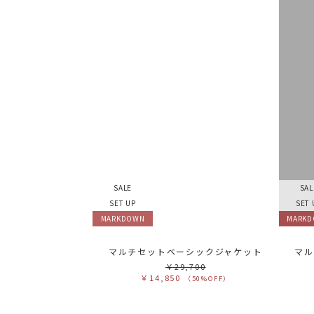
SALE
SAL
SET UP
SET 
MARKDOWN
MARK
マルチセットベーシックジャケット
マル
￥29,700
￥14,850
（50%OFF）