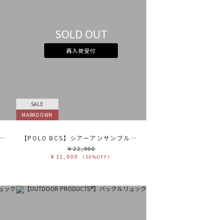
テゴリ
高い順
ブカテゴリ
安い順
SOLD OUT
売状況
ラー
再入荷受付
べて
すべて
ワイト
ホワイト
レー
グレー
ラック
ブラック
ラウン
ブラウン
ージュ
ベージュ
レンジ
オレンジ
エロー
イエロー
リーン
グリーン
SALE
ルー
ブルー
ープル
パープル
MARKDOWN
ッド
レッド
ンク
ピンク
ックス
ミックス
【POLO BCS】シアーアンサンブルニット
【POLO BCS】シアーアンサンブルニット
リセット
￥22,000
￥11,000
（50%OFF）
この条件で絞り込む