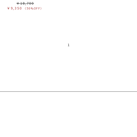
￥18,700
￥9,350
（50%OFF）
1