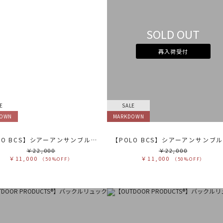
カ
サ
SOLD OUT
販
カ
再入荷受付
す
ホ
グ
ブ
ブ
ベ
オ
イ
グ
E
SALE
ブ
パ
DOWN
MARKDOWN
レ
ピ
ミ
【POLO BCS】シアーアンサンブルニット
￥22,000
￥22,000
￥11,000
￥11,000
（50%OFF）
（50%OFF）