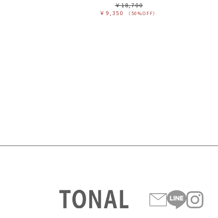
￥18,700
￥9,350
（50%OFF）