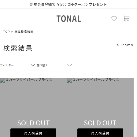
新規会員登録で ￥500 OFFクーポンプレゼント
TOP
商品検索結果
5
Items
検索結果
フィルター
並べ替え
フリーワード
売れ筋順
新着順
CLOSE
おすすめ順
カテゴリ
高い順
サブカテゴリ
安い順
SOLD OUT
SOLD OUT
販売状況
再入荷受付
再入荷受付
カラー