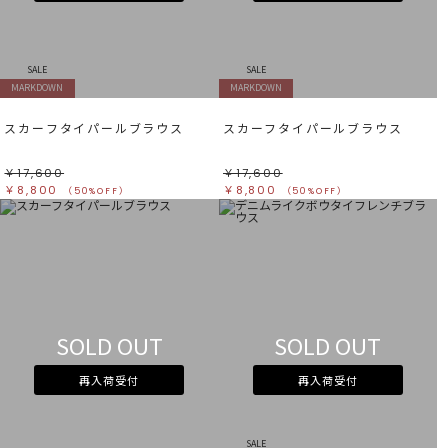
すべて
すべて
ホワイト
ホワイト
グレー
グレー
ブラック
ブラック
ブラウン
ブラウン
ベージュ
ベージュ
SALE
SALE
オレンジ
オレンジ
MARKDOWN
MARKDOWN
イエロー
イエロー
グリーン
グリーン
ブルー
ブルー
スカーフタイパールブラウス
スカーフタイパールブラウス
パープル
パープル
レッド
レッド
ピンク
ピンク
ミックス
ミックス
￥17,600
￥17,600
￥8,800
￥8,800
（50%OFF）
（50%OFF）
リセット
この条件で絞り込む
SOLD OUT
SOLD OUT
再入荷受付
再入荷受付
SALE