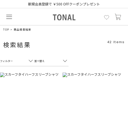
新規会員登録で ￥500 OFFクーポンプレゼント
TOP
商品検索結果
42
Items
検索結果
フィルター
並べ替え
フリーワード
売れ筋順
新着順
CLOSE
おすすめ順
カテゴリ
高い順
サブカテゴリ
安い順
販売状況
カラー