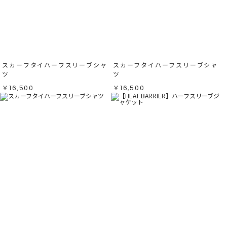
すべて
すべて
ホワイト
ホワイト
グレー
グレー
ブラック
ブラック
ブラウン
ブラウン
ベージュ
ベージュ
オレンジ
オレンジ
イエロー
イエロー
グリーン
グリーン
ブルー
ブルー
スカーフタイハーフスリーブシャ
スカーフタイハーフスリーブシャ
パープル
パープル
レッド
レッド
ツ
ツ
ピンク
ピンク
ミックス
ミックス
￥16,500
￥16,500
リセット
この条件で絞り込む