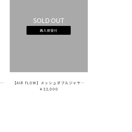
テゴリ
高い順
ブカテゴリ
安い順
SOLD OUT
売状況
ラー
再入荷受付
べて
すべて
ワイト
ホワイト
レー
グレー
ラック
ブラック
ラウン
ブラウン
ージュ
ベージュ
レンジ
オレンジ
エロー
イエロー
リーン
グリーン
ルー
ブルー
ープル
パープル
ッド
レッド
ンク
ピンク
ックス
ミックス
【HEAT BARRIER】ハーフスリーブジャケット
【AIR FLOW】メッシュダブルジャケット
リセット
￥22,000
この条件で絞り込む