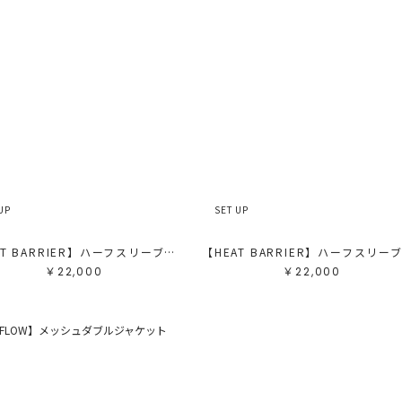
カ
サ
販
カ
す
ホ
グ
ブ
ブ
ベ
オ
イ
グ
ブ
パ
UP
SET UP
レ
ピ
ミ
【HEAT BARRIER】ハーフスリーブジャケット
￥22,000
￥22,000