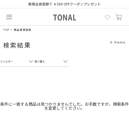
新規会員登録で ￥500 OFFクーポンプレゼント
TOP
商品検索結果
0
Items
検索結果
フィルター
並べ替え
フリーワード
売れ筋順
新着順
CLOSE
おすすめ順
カテゴリ
高い順
条件に一致する商品は見つかりませんでした。お手数ですが、検索条件
を変更してください。
サブカテゴリ
安い順
販売状況
カラー