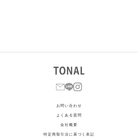
すべて
すべて
ホワイト
ホワイト
グレー
グレー
ブラック
ブラック
ブラウン
ブラウン
ベージュ
ベージュ
オレンジ
オレンジ
イエロー
イエロー
グリーン
グリーン
ブルー
ブルー
パープル
パープル
レッド
レッド
ピンク
ピンク
ミックス
ミックス
リセット
この条件で絞り込む
お問い合わせ
よくある質問
会社概要
特定商取引法に基づく表記