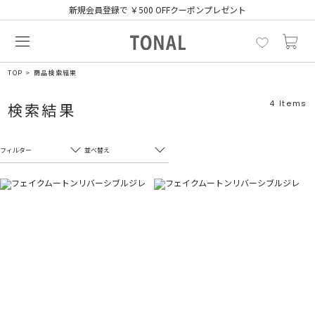
新規会員登録で ￥500 OFFクーポンプレゼント
TOP
商品検索結果
4
Items
検索結果
フィルター
並べ替え
フリーワード
売れ筋順
新着順
CLOSE
おすすめ順
カテゴリ
高い順
サブカテゴリ
安い順
販売状況
カラー