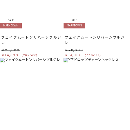
すべて
すべて
ホワイト
ホワイト
グレー
グレー
ブラック
ブラック
ブラウン
ブラウン
ベージュ
ベージュ
SALE
SALE
オレンジ
オレンジ
MARKDOWN
MARKDOWN
イエロー
イエロー
グリーン
グリーン
ブルー
ブルー
フェイクムートンリバーシブルジ
フェイクムートンリバーシブルジ
パープル
パープル
レッド
レッド
レ
レ
ピンク
ピンク
ミックス
ミックス
￥28,600
￥28,600
￥14,300
￥14,300
（50%OFF）
（50%OFF）
リセット
この条件で絞り込む