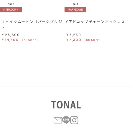
SALE
SALE
MARKDOWN
MARKDOWN
フェイクムートンリバーシブルジ
Y字ドロップチェーンネックレス
レ
￥28,600
￥8,250
￥14,300
￥3,300
（50%OFF）
（60%OFF）
1