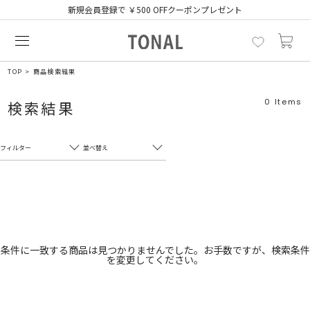
新規会員登録で ￥500 OFFクーポンプレゼント
TOP
商品検索結果
0
Items
検索結果
フィルター
並べ替え
フリーワード
売れ筋順
新着順
CLOSE
おすすめ順
カテゴリ
高い順
条件に一致する商品は見つかりませんでした。お手数ですが、検索条件
を変更してください。
サブカテゴリ
安い順
販売状況
カラー