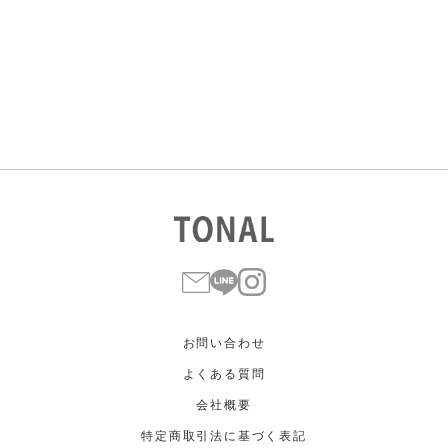
すべて
すべて
ホワイト
ホワイト
グレー
グレー
ブラック
ブラック
ブラウン
ブラウン
ベージュ
ベージュ
オレンジ
オレンジ
イエロー
イエロー
グリーン
グリーン
ブルー
ブルー
パープル
パープル
レッド
レッド
ピンク
ピンク
ミックス
ミックス
リセット
この条件で絞り込む
お問い合わせ
よくある質問
会社概要
特定商取引法に基づく表記