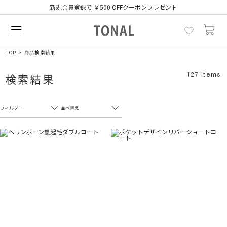
新規会員登録で ￥500 OFFクーポンプレゼント
TOP
商品検索結果
127
Items
検索結果
フィルター
並べ替え
フリーワード
売れ筋順
新着順
CLOSE
おすすめ順
カテゴリ
高い順
サブカテゴリ
安い順
販売状況
カラー