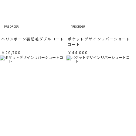
すべて
すべて
ホワイト
ホワイト
グレー
グレー
ブラック
ブラック
ブラウン
ブラウン
ベージュ
ベージュ
オレンジ
オレンジ
PRE ORDER
PRE ORDER
イエロー
イエロー
グリーン
グリーン
ブルー
ブルー
ヘリンボーン裏起毛ダブルコート
ポケットデザインリバーショート
パープル
パープル
レッド
レッド
コート
ピンク
ピンク
ミックス
ミックス
￥29,700
￥44,000
リセット
この条件で絞り込む