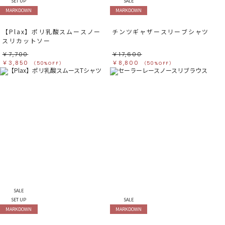
SET UP
SALE
MARKDOWN
MARKDOWN
【Plax】ポリ乳酸スムースノー
チンツギャザースリーブシャツ
スリカットソー
￥7,700
￥17,600
￥3,850
￥8,800
（50%OFF）
（50%OFF）
SALE
SET UP
SALE
MARKDOWN
MARKDOWN