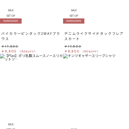
SALE
SALE
SET UP
SET UP
MARKDOWN
MARKDOWN
バイカラーピンタック2WAYブラ
デニムライクサイドタックフレア
ウス
スカート
￥17,600
￥17,600
￥8,800
￥8,800
（50%OFF）
（50%OFF）
SALE