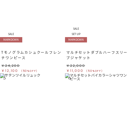
SALE
SALE
SET UP
MARKDOWN
MARKDOWN
Tモノグラムカシュクールフレン
マルチセットダブルハーフスリー
チワンピース
ブジャケット
￥24,200
￥22,000
￥12,100
￥11,000
（50%OFF）
（50%OFF）
5
6