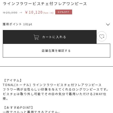
ラインフラワービスチェ付フレアワンピース
￥10,120
￥25,300
→
60%OFF
(tax in)
獲得ポイント 101pt
カートに入れる
3
RUNWAY Passport
ポイント
旧 MS PASSPORTポイント
店舗在庫を確認する
101
ポイント獲得
ポイントについて
【アイテム】
TONAL(トーナル) ラインフラワービスチェ付フレアワンピース
フラワー柄が女性らしい印象を与えてくれるロングワンピースです。
ビスチェは取り外し可能でその日の気分で着用いただける2WAY仕
様。
【おすすめPOINT】
一枚でさらっと着用できるアイテム。