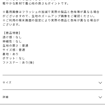
軽やかな素材で着心地の良さもポイントです。
※着用画像はフラッシュの加減で実際の製品と色味等が異なる場合
がございますので、生地のズームアップ画像をご確認ください。
※ご利用の端末画面の設定により実際の商品と色味が異なる場合が
ございます。
【商品特徴】
透け感：なし
伸縮性：なし
生地の厚さ：普通
サイズ感：普通
裏地：あり
ポケット：なし
ファスナー：あり(後)
サイズ
サイズ
バスト
肩幅
ウエスト
総丈
前下が
詳細
[ビスチ
ェ]ゴム仕
[ビスチ
[ビス
様:55～
[ワンピー
[ワンピー
ェ]24cm[ワ
ェ]調
M