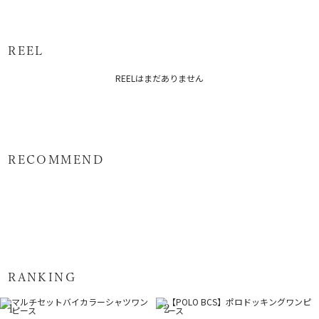
[ワンピース]表地:ポリエステル100％ 裏地:ポリエステル100％[ビ
84cm[ワ
ス]33cm
ス]73cm
ンピー
取り外
ンピー
ス]118cm
可能
スチェ]ポリエステル100％
ス]80cm
原産国：中国
サイズガイド
REEL
メーカー品番：6525203015
REELはまだありません
カテゴリー：
ワンピース
ワンピース
RECOMMEND
RANKING
1
2