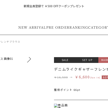
新規会員登録で ￥500 OFFクーポンプレゼント
NEW ARRIVAL
PRE ORDER
RANKING
CATEGOR
フレンチブラウス
SALE
SET UP
MAR
モデル身長 161cm 着用サイズ
デニムライクギャザーフレン
￥6,600
￥16,500
→
60
(tax in)
獲得ポイント 66pt