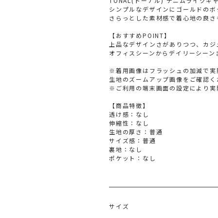
TONAL(トーナル) デニムライク
シンプルなデザインにゴールドのボ
さらっとした素材感で着心地の良さ
【おすすめPOINT】
上品なデザインさがありつつ、カジ
オフィスシーンからデイリーシーン
※着用画像はフラッシュの加減で実
生地のズームアップ画像をご確認く
※ご利用の端末画面の設定により実
【商品特徴】
透け感：なし
伸縮性：なし
生地の厚さ：普通
サイズ感：普通
裏地：なし
ポケット：なし
サイズ