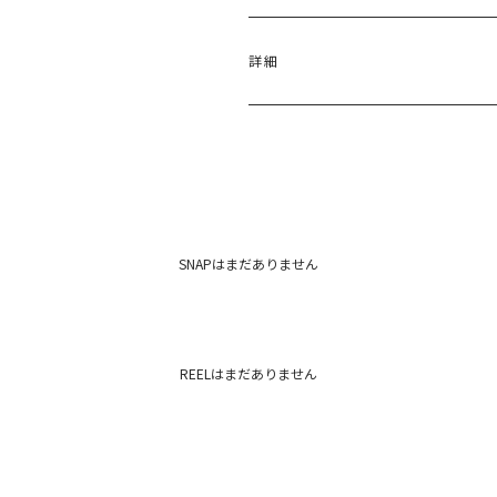
サイズ
バスト
詳細
M
101cm
前身
[オフホワイト]本体:ポリエステル7
イビー]本体:ポリエステル80％ レ
原産国：中国
メーカー品番：6525204022
SNAPはまだありません
カテゴリー：
トップス
シャツ・ブ
REELはまだありません