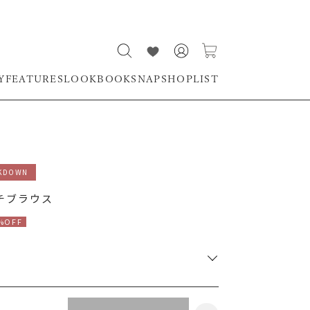
Y
FEATURES
LOOKBOOK
SNAP
SHOPLIST
KDOWN
 M
モデル身長 168cm 着用サ
チブラウス
%OFF
RUNWAY Passport