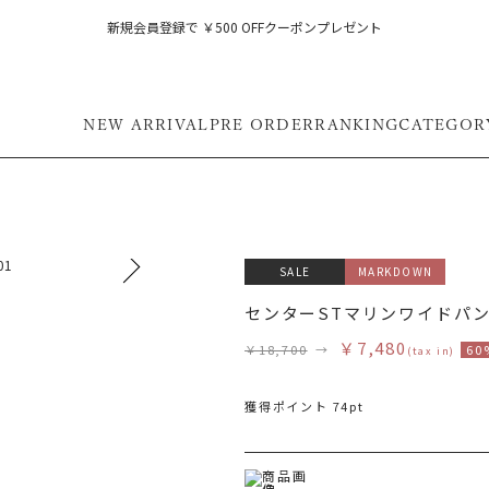
新規会員登録で ￥500 OFFクーポンプレゼント
NEW ARRIVAL
PRE ORDER
RANKING
CATEGOR
SALE
MARKDOWN
モデル身長 168cm 着用サイズ
センターSTマリンワイドパ
￥7,480
￥18,700
→
60
(tax in)
獲得ポイント 74pt