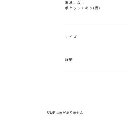
裏地：なし
ポケット：あり(横)
サイズ
サイズ
ウエスト
ヒップ
一部ゴム仕
詳細
S
様:63～
91cm
68cm
一部ゴム仕
M
様:65～
94cm
70cm
本体:ポリエステル100％
原産国：日本
メーカー品番：6525207002
カテゴリー：
ボトムス
パンツ
SNAPはまだありません