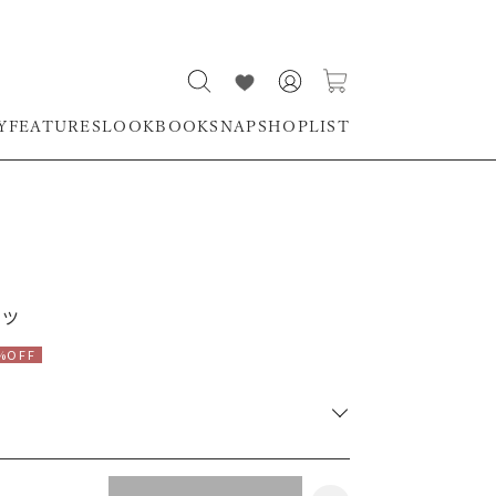
Y
FEATURES
LOOKBOOK
SNAP
SHOPLIST
 M
モデル身長 168cm 着用サ
ンツ
%OFF
RUNWAY Passport