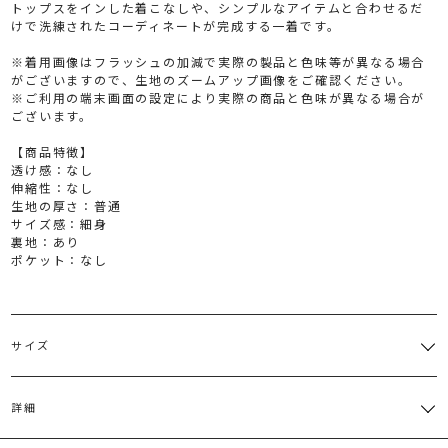
トップスをインした着こなしや、シンプルなアイテムと合わせるだ
けで洗練されたコーディネートが完成する一着です。
※着用画像はフラッシュの加減で実際の製品と色味等が異なる場合
がございますので、生地のズームアップ画像をご確認ください。
※ご利用の端末画面の設定により実際の商品と色味が異なる場合が
ございます。
【商品特徴】
透け感：なし
伸縮性：なし
生地の厚さ：普通
サイズ感：細身
裏地：あり
ポケット：なし
サイズ
サイズ
ウエスト
ヒップ
総丈
その他
重さ
詳細
一部ゴム
スリッ
S
仕様:61
83cm
80cm
約360
ト:25.5cm
～72cm
表地:ポリエステル100％ 裏地:ポリエステル95％ ポリウレタン5％