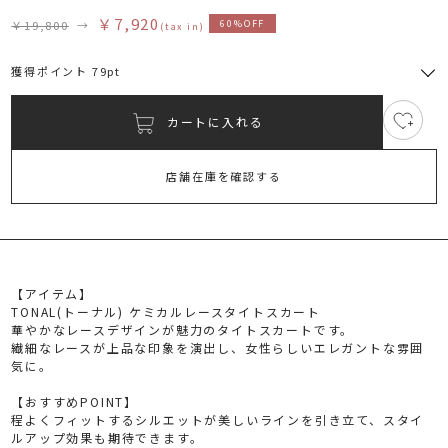
￥7,920
￥19,800
→
60%OFF
(tax in)
獲得ポイント 79pt
カートに入れる
22
RUNWAY Passport
ポイント
旧 MS PASSPORTポイント
店舗在庫を確認する
79
ポイント獲得
ポイントについて
【アイテム】
TONAL(トーナル) ケミカルレースタイトスカート
華やかなレースデザインが魅力のタイトスカートです。
繊細なレースが上品な印象を演出し、女性らしいエレガントな雰囲
気に。
【おすすめPOINT】
程よくフィットするシルエットが美しいラインを引き立て、スタイ
ルアップ効果も期待できます。