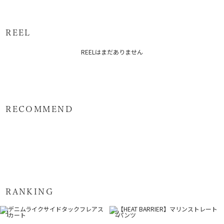
一部ゴム
スリッ
M
仕様:65
86cm
80.5cm
約380
ト:26.5cm
～76cm
原産国：中国
サイズガイド
REEL
メーカー品番：6525208004
REELはまだありません
カテゴリー：
ボトムス
スカート
RECOMMEND
RANKING
1
2