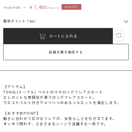
￥7,480
￥18,700
→
60%OFF
(tax in)
獲得ポイント 74pt
カートに入れる
4
RUNWAY Passport
ポイント
旧 MS PASSPORTポイント
店舗在庫を確認する
74
ポイント獲得
ポイントについて
【アイテム】
TONAL(トーナル) ベルト付マチロングフレアスカート
エレガントな雰囲気が漂うロングフレアスカート。
ウエストベルト付きでメリハリのあるシルエットを演出します。
【おすすめPOINT】
動きに合わせて広がるフレアが、女性らしさを引き立てます。
オンオフ問わず、さまざまなシーンで活躍する一枚です。