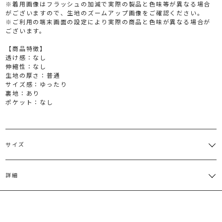
※着用画像はフラッシュの加減で実際の製品と色味等が異なる場合
がございますので、生地のズームアップ画像をご確認ください。
※ご利用の端末画面の設定により実際の商品と色味が異なる場合が
ございます。
【商品特徴】
透け感：なし
伸縮性：なし
生地の厚さ：普通
サイズ感：ゆったり
裏地：あり
ポケット：なし
サイズ
サイズ
ウエスト
総丈
その他
重さ
詳細
一部ゴム仕様:64
付属:ベル
S
80cm
約340g
～71cm
ト
一部ゴム仕様:68
付属:ベル
表地:ポリエステル100％ 裏地:ポリエステル100％
M
81.5cm
約350g
～73cm
ト
原産国：日本
サイズガイド