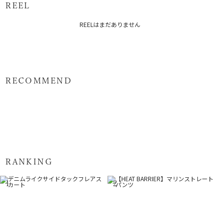
REEL
メーカー品番：6525208007
REELはまだありません
カテゴリー：
ボトムス
スカート
RECOMMEND
RANKING
1
2