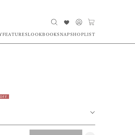
Y
FEATURES
LOOKBOOK
SNAP
SHOPLIST
OFF
RUNWAY Passport