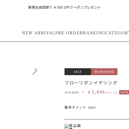
新規会員登録で ￥500 OFFクーポンプレゼント
NEW ARRIVAL
PRE ORDER
RANKING
CATEGOR
SALE
MARKDOWN
フローリボンイヤリング
￥2,640
￥6,600
→
60%
(tax in)
獲得ポイント 26pt