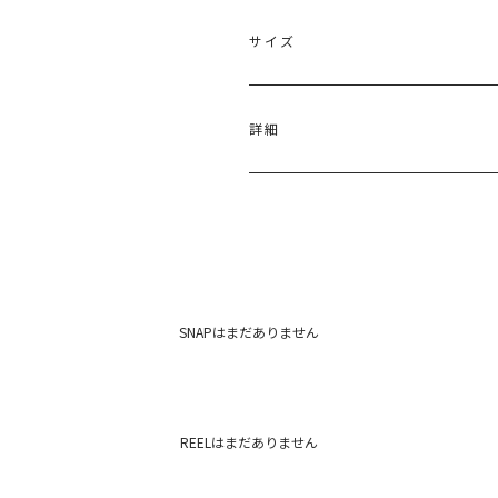
サイズ
サイズ
たて
詳細
F
4cm
ニッケル合金(メッキ)
原産国：韓国
メーカー品番：6525209005
カテゴリー：
アクセサリー
イヤリ
SNAPはまだありません
REELはまだありません