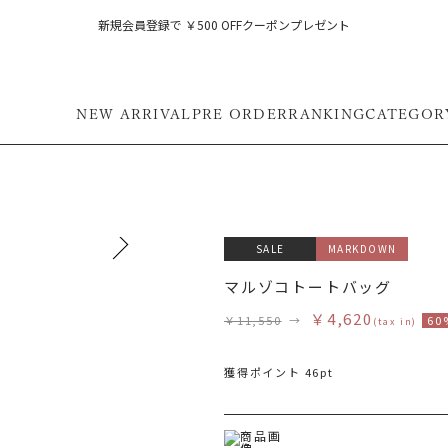
新規会員登録で ￥500 OFFクーポンプレゼント
NEW ARRIVAL
PRE ORDER
RANKING
CATEGOR
SALE
MARKDOWN
マルゾコトートバッグ
￥4,620
￥11,550
→
60
(tax in)
獲得ポイント 46pt