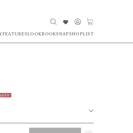
Y
FEATURES
LOOKBOOK
SNAP
SHOPLIST
%OFF
RUNWAY Passport