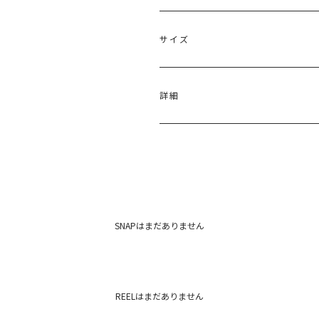
サイズ
サイズ
たて
詳細
[巾着]31.5cm[バッ
[巾着
F
ク]25cm
ク
ポリプロピレン 合成皮革
原産国：中国
メーカー品番：6525219005
カテゴリー：
バッグ
トートバッグ
SNAPはまだありません
REELはまだありません