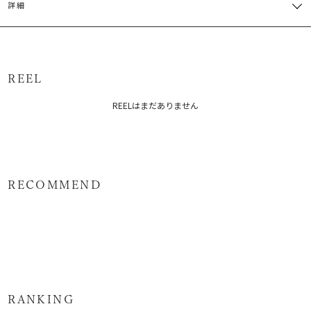
詳細
M
92cm
56.5cm
33.5cm
約100g
[オフホワイト]本体:ポリエステル81% レーヨン19%[アイボリー/ブ
サイズガイド
ルー]本体:ポリエステル53% レーヨン47%
原産国：中国
REEL
メーカー品番：6525304001
REELはまだありません
カテゴリー：
トップス
シャツ・ブラウス
RECOMMEND
RANKING