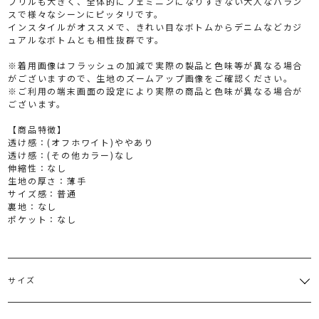
フリルも大きく、全体的にフェミニンになりすぎない大人なバラン
スで様々なシーンにピッタリです。
インスタイルがオススメで、きれい目なボトムからデニムなどカジ
ュアルなボトムとも相性抜群です。
※着用画像はフラッシュの加減で実際の製品と色味等が異なる場合
がございますので、生地のズームアップ画像をご確認ください。
※ご利用の端末画面の設定により実際の商品と色味が異なる場合が
ございます。
【商品特徴】
透け感：(オフホワイト)ややあり
透け感：(その他カラー)なし
伸縮性：なし
生地の厚さ：薄手
サイズ感：普通
裏地：なし
ポケット：なし
サイズ
サイズ
バスト
着丈
肩幅
重さ