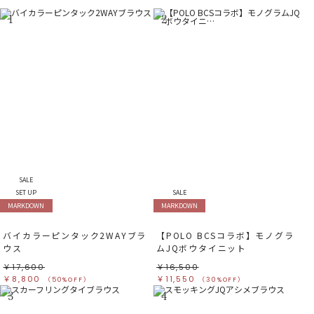
1
2
SALE
SET UP
SALE
MARKDOWN
MARKDOWN
バイカラーピンタック2WAYブラ
【POLO BCSコラボ】モノグラ
ウス
ムJQボウタイニット
￥17,600
￥16,500
￥8,800
￥11,550
（50%OFF）
（30%OFF）
3
4