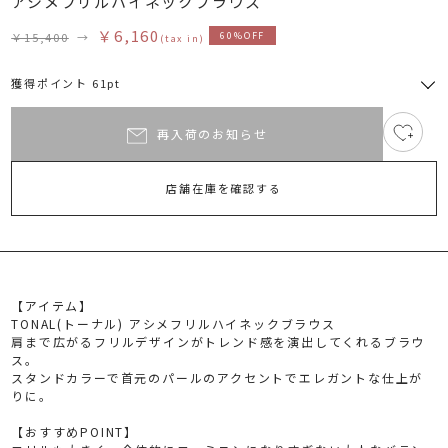
アシメフリルハイネックブラウス
￥6,160
￥15,400
→
60%OFF
(tax in)
獲得ポイント 61pt
再入荷のお知らせ
15
RUNWAY Passport
ポイント
旧 MS PASSPORTポイント
店舗在庫を確認する
61
ポイント獲得
ポイントについて
【アイテム】
TONAL(トーナル) アシメフリルハイネックブラウス
肩まで広がるフリルデザインがトレンド感を演出してくれるブラウ
ス。
スタンドカラーで首元のパールのアクセントでエレガントな仕上が
りに。
【おすすめPOINT】