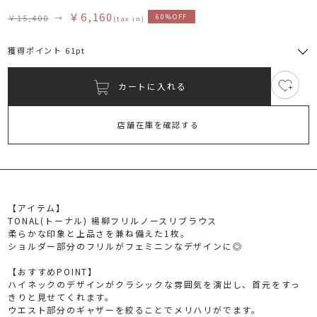
￥6,160
￥15,400
→
60%OFF
(tax in)
獲得ポイント 61pt
カートに入れる
3
RUNWAY Passport
ポイント
旧 MS PASSPORTポイント
店舗在庫を確認する
61
ポイント獲得
ポイントについて
【アイテム】
TONAL(トーナル) 楊柳フリルノースリブラウス
柔らかな印象と上品さを兼ね備えた1枚。
ショルダー部分のフリルがフェミニンなデザインに◎
【おすすめPOINT】
ハイネックのデザインがクラシックな雰囲気を演出し、首元をすっ
きりと見せてくれます。
ウエスト部分のギャザーを絞ることでメリハリがでます。