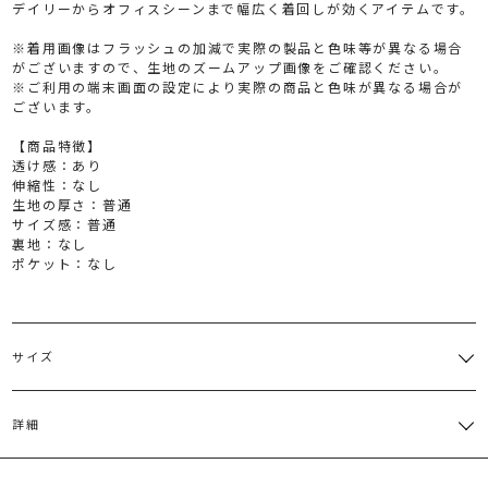
デイリーからオフィスシーンまで幅広く着回しが効くアイテムです。
※着用画像はフラッシュの加減で実際の製品と色味等が異なる場合
がございますので、生地のズームアップ画像をご確認ください。
※ご利用の端末画面の設定により実際の商品と色味が異なる場合が
ございます。
【商品特徴】
透け感：あり
伸縮性：なし
生地の厚さ：普通
サイズ感：普通
裏地：なし
ポケット：なし
サイズ
サイズ
バスト
裄丈
総丈
重さ
詳細
M
112cm
26cm
52cm
約106g
再生繊維(セルロース)73％ ナイロン27％
サイズガイド