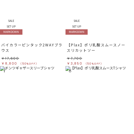
SALE
SALE
SET UP
SET UP
MARKDOWN
MARKDOWN
バイカラーピンタック2WAYブラ
【Plax】ポリ乳酸スムースノー
ウス
スリカットソー
￥17,600
￥7,700
￥8,800
￥3,850
（50%OFF）
（50%OFF）
7
8