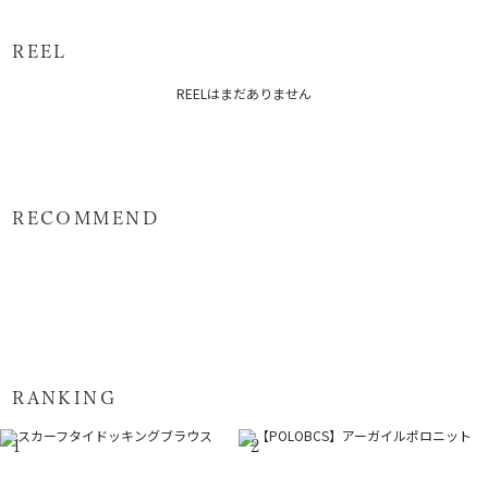
原産国：中国
REEL
メーカー品番：6525304006
REELはまだありません
カテゴリー：
トップス
シャツ・ブラウス
RECOMMEND
RANKING
1
2