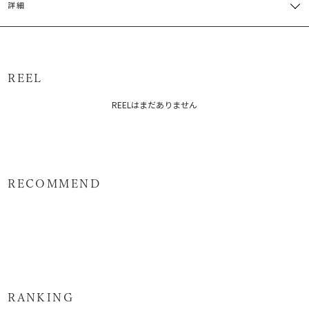
詳細
一部ゴム仕様:76
M
60cm
35.5cm
約160g
～82cm
本体:ポリエステル81% レーヨン19%
サイズガイド
原産国：中国
REEL
メーカー品番：6525304009
REELはまだありません
カテゴリー：
トップス
シャツ・ブラウス
RECOMMEND
RANKING