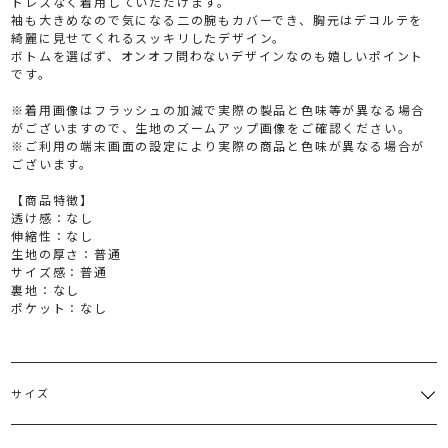
トレスなく着用していただけます。
袖も大きめなので気になる二の腕もカバーでき、胸元はデコルテを
綺麗に見せてくれるスッキリしたデザイン。
ボトムを選ばず、オンオフ問わないデザインなのも嬉しいポイント
です。
※着用画像はフラッシュの加減で実際の製品と色味等が異なる場合
がございますので、生地のズームアップ画像をご確認ください。
※ご利用の端末画面の設定により実際の商品と色味が異なる場合が
ございます。
【商品特徴】
透け感：なし
伸縮性：なし
生地の厚さ：普通
サイズ感：普通
裏地：なし
ポケット：なし
サイズ
サイズ
バスト
着丈
裄丈
重さ