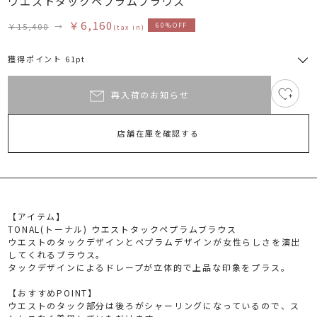
ウエストタックペプラムブラウス
￥6,160
￥15,400
→
60%OFF
(tax in)
獲得ポイント 61pt
再入荷のお知らせ
値
RUNWAY Passport
ポイント
下げ通
旧 MS PASSPORTポイント
店舗在庫を確認する
知を受
61
ポイント獲得
け取る
ポイントについて
【アイテム】
（お気
TONAL(トーナル) ウエストタックペプラムブラウス
ウエストのタックデザインとペプラムデザインが女性らしさを演出
に入り
してくれるブラウス。
タックデザインによるドレープが立体的で上品な印象をプラス。
登録）
【おすすめPOINT】
ウエストのタック部分は後ろがシャーリングになっているので、ス