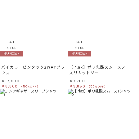
SALE
SALE
SET UP
SET UP
MARKDOWN
MARKDOWN
バイカラーピンタック2WAYブラ
【Plax】ポリ乳酸スムースノー
ウス
スリカットソー
￥17,600
￥7,700
￥8,800
￥3,850
（50%OFF）
（50%OFF）
7
8