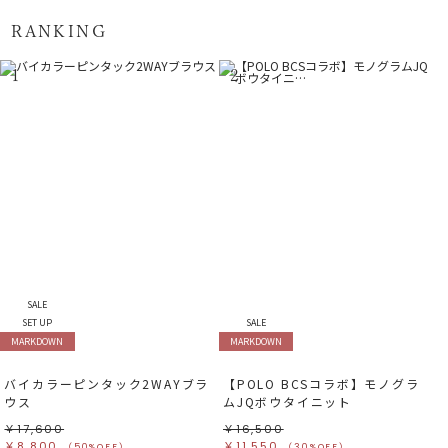
RANKING
1
2
SALE
SET UP
SALE
MARKDOWN
MARKDOWN
バイカラーピンタック2WAYブラ
【POLO BCSコラボ】モノグラ
ウス
ムJQボウタイニット
￥17,600
￥16,500
￥8,800
￥11,550
（50%OFF）
（30%OFF）