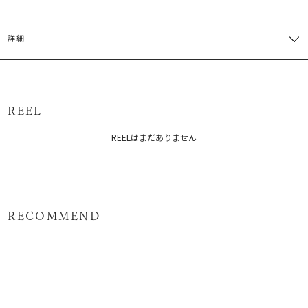
サイズ
バスト
総丈
重さ
詳細
M
一部ゴム仕様:68～84cm
52cm
約230g
表地:ポリエステル59％ レーヨン41％ 裏地:ポリエステル100％
サイズガイド
原産国：中国
REEL
メーカー品番：6525401002
REELはまだありません
カテゴリー：
トップス
トップス/その他
RECOMMEND