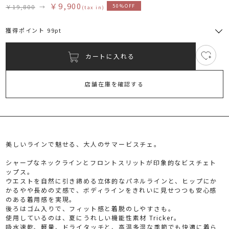
￥9,900
￥19,800
→
50%OFF
(tax in)
獲得ポイント 99pt
カートに入れる
6
RUNWAY Passport
ポイント
旧 MS PASSPORTポイント
店舗在庫を確認する
99
ポイント獲得
ポイントについて
美しいラインで魅せる、大人のサマービスチェ。
シャープなネックラインとフロントスリットが印象的なビスチェト
ップス。
ウエストを自然に引き締める立体的なパネルラインと、ヒップにか
かるやや長めの丈感で、ボディラインをきれいに見せつつも安心感
のある着用感を実現。
後ろはゴム入りで、フィット感と着脱のしやすさも。
使用しているのは、夏にうれしい機能性素材 Tricker。
吸水速乾、軽量、ドライタッチと、高温多湿な季節でも快適に着ら