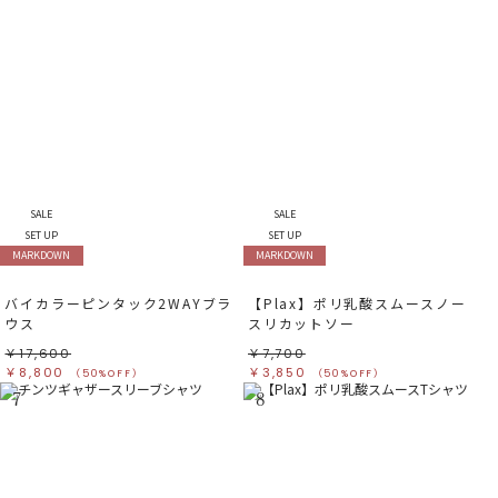
SALE
SALE
SET UP
SET UP
MARKDOWN
MARKDOWN
バイカラーピンタック2WAYブラ
【Plax】ポリ乳酸スムースノー
ウス
スリカットソー
￥17,600
￥7,700
￥8,800
￥3,850
（50%OFF）
（50%OFF）
7
8