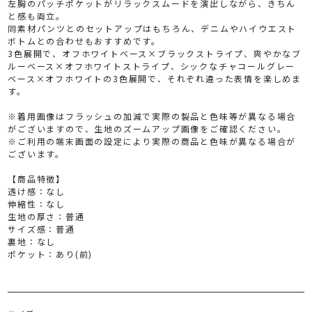
左胸のパッチポケットがリラックスムードを演出しながら、きちん
と感も両立。
同素材パンツとのセットアップはもちろん、デニムやハイウエスト
ボトムとの合わせもおすすめです。
3色展開で、オフホワイトベース×ブラックストライプ、爽やかなブ
ルーベース×オフホワイトストライプ、シックなチャコールグレー
ベース×オフホワイトの3色展開で、それぞれ違った表情を楽しめま
す。
※着用画像はフラッシュの加減で実際の製品と色味等が異なる場合
がございますので、生地のズームアップ画像をご確認ください。
※ご利用の端末画面の設定により実際の商品と色味が異なる場合が
ございます。
【商品特徴】
透け感：なし
伸縮性：なし
生地の厚さ：普通
サイズ感：普通
裏地：なし
ポケット：あり(前)