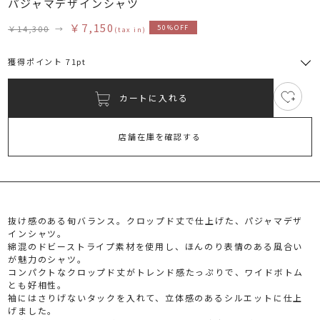
パジャマデザインシャツ
￥7,150
￥14,300
→
50%OFF
(tax in)
獲得ポイント 71pt
カートに入れる
1
RUNWAY Passport
ポイント
旧 MS PASSPORTポイント
店舗在庫を確認する
71
ポイント獲得
ポイントについて
抜け感のある旬バランス。クロップド丈で仕上げた、パジャマデザ
インシャツ。
綿混のドビーストライプ素材を使用し、ほんのり表情のある風合い
が魅力のシャツ。
コンパクトなクロップド丈がトレンド感たっぷりで、ワイドボトム
とも好相性。
袖にはさりげないタックを入れて、立体感のあるシルエットに仕上
げました。