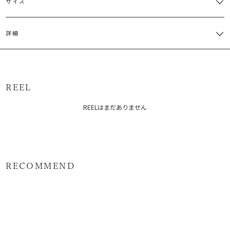
サイズ
サイズ
バスト
着丈
袖丈
肩幅
重さ
詳細
M
116cm
51cm
21cm
40cm
約132g
コットン76％ ナイロン21％ ポリウレタン3％
サイズガイド
原産国：中国
REEL
メーカー品番：6525404001
REELはまだありません
カテゴリー：
トップス
シャツ・ブラウス
RECOMMEND