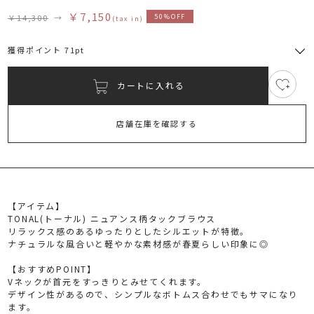
￥7,150
￥14,300
→
50%OFF
(tax in)
獲得ポイント 71pt
カートに入れる
2
RUNWAY Passport
ポイント
旧 MS PASSPORTポイント
店舗在庫を確認する
71
ポイント獲得
ポイントについて
【アイテム】
TONAL(トーナル) ニュアンス柄タックブラウス
リラックス感のあるゆったりとしたシルエットが特徴。
ナチュラルな風合いと軽やかな素材感が春夏らしい印象に◎
【おすすめPOINT】
Vネックが首元をすっきりとみせてくれます。
デザイン性があるので、シンプルなボトムス合わせでもサマになり
ます。