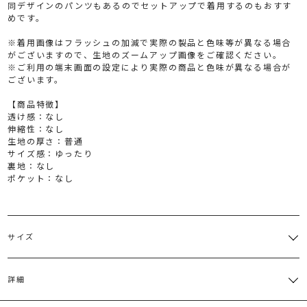
同デザインのパンツもあるのでセットアップで着用するのもおすす
めです。
※着用画像はフラッシュの加減で実際の製品と色味等が異なる場合
がございますので、生地のズームアップ画像をご確認ください。
※ご利用の端末画面の設定により実際の商品と色味が異なる場合が
ございます。
【商品特徴】
透け感：なし
伸縮性：なし
生地の厚さ：普通
サイズ感：ゆったり
裏地：なし
ポケット：なし
サイズ
サイズ
バスト
肩幅
総丈
重さ
詳細
前身頃63cm 後身
M
114cm
38cm
約208g
頃70cm
レーヨン74％ ナイロン22％ 麻4％