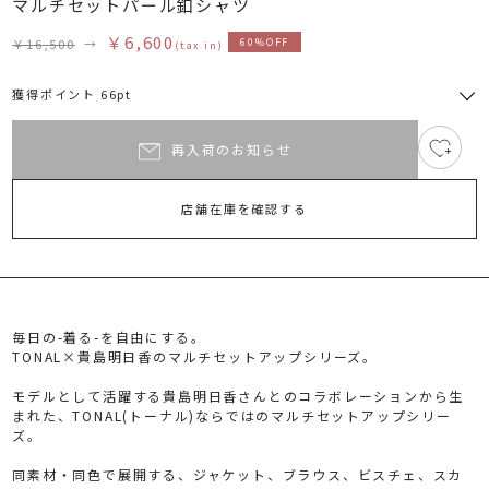
マルチセットパール釦シャツ
￥6,600
￥16,500
→
60%OFF
(tax in)
獲得ポイント 66pt
再入荷のお知らせ
16
RUNWAY Passport
ポイント
旧 MS PASSPORTポイント
店舗在庫を確認する
66
ポイント獲得
ポイントについて
毎日の-着る-を自由にする。
TONAL×貴島明日香のマルチセットアップシリーズ。
モデルとして活躍する貴島明日香さんとのコラボレーションから生
まれた、TONAL(トーナル)ならではのマルチセットアップシリー
ズ。
同素材・同色で展開する、ジャケット、ブラウス、ビスチェ、スカ