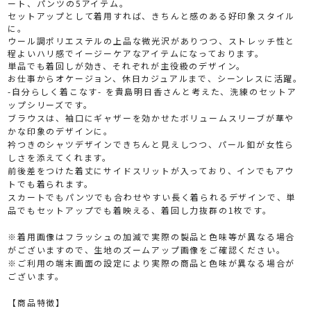
ート、パンツの5アイテム。
セットアップとして着用すれば、きちんと感のある好印象スタイル
に。
ウール調ポリエステルの上品な微光沢がありつつ、ストレッチ性と
程よいハリ感でイージーケアなアイテムになっております。
単品でも着回しが効き、それぞれが主役級のデザイン。
お仕事からオケージョン、休日カジュアルまで、シーンレスに活躍。
-自分らしく着こなす- を貴島明日香さんと考えた、洗練のセットア
ップシリーズです。
ブラウスは、袖口にギャザーを効かせたボリュームスリーブが華や
かな印象のデザインに。
衿つきのシャツデザインできちんと見えしつつ、パール釦が女性ら
しさを添えてくれます。
前後差をつけた着丈にサイドスリットが入っており、インでもアウ
トでも着られます。
スカートでもパンツでも合わせやすい長く着られるデザインで、単
品でもセットアップでも着映える、着回し力抜群の1枚です。
※着用画像はフラッシュの加減で実際の製品と色味等が異なる場合
がございますので、生地のズームアップ画像をご確認ください。
※ご利用の端末画面の設定により実際の商品と色味が異なる場合が
ございます。
【商品特徴】