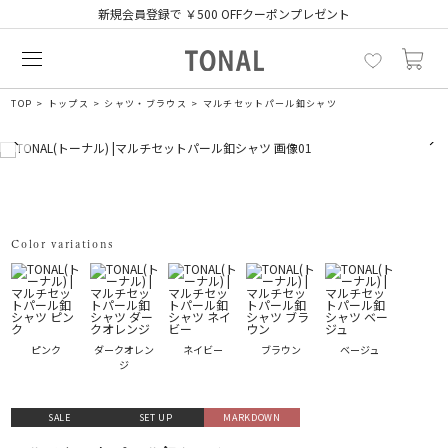
新規会員登録で ￥500 OFFクーポンプレゼント
TOP
トップス
シャツ・ブラウス
マルチセットパール釦シャツ
Color variations
ピンク
ダークオレン
ネイビー
ブラウン
ベージュ
ジ
SALE
SET UP
MARKDOWN