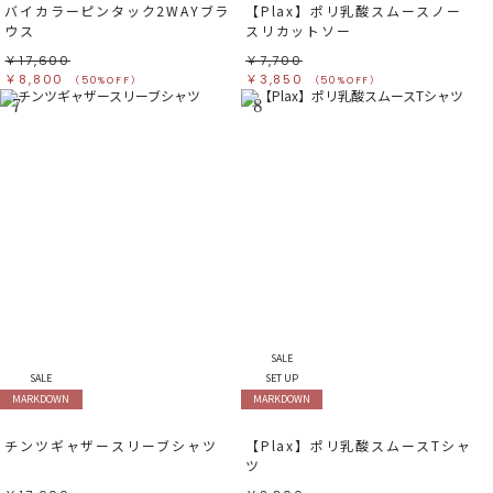
バイカラーピンタック2WAYブラ
【Plax】ポリ乳酸スムースノー
ウス
スリカットソー
￥17,600
￥7,700
￥8,800
￥3,850
（50%OFF）
（50%OFF）
7
8
SALE
SALE
SET UP
MARKDOWN
MARKDOWN
チンツギャザースリーブシャツ
【Plax】ポリ乳酸スムースTシャ
ツ