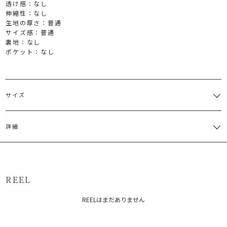
透け感：なし
伸縮性：なし
生地の厚さ：普通
サイズ感：普通
裏地：なし
ポケット：なし
サイズ
サイズ
バスト
着丈
袖丈
肩幅
重さ
詳細
前身頃
65cm 後
M
100cm
43.5cm
46cm
約236g
身頃
本体:ポリエステル100%
69cm
原産国：日本
サイズガイド
REEL
メーカー品番：6525404012
REELはまだありません
カテゴリー：
トップス
シャツ・ブラウス