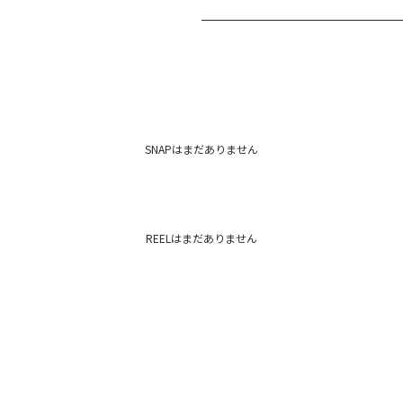
M
103cm
表地：ポリエステル100％ 裏地：
原産国：日本
メーカー品番：6525501001
カテゴリー：
アウター
テーラード
SNAPはまだありません
REELはまだありません