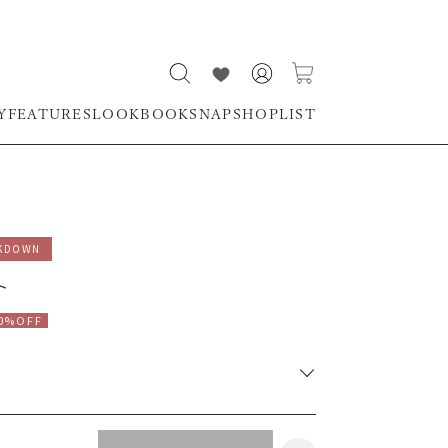
Y
FEATURES
LOOKBOOK
SNAP
SHOPLIST
KDOWN
ト
0%OFF
RUNWAY Passport