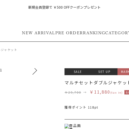
新規会員登録で ￥500 OFFクーポンプレゼント
NEW ARRIVAL
PRE ORDER
RANKING
CATEGOR
ルジャケット
SALE
SET UP
MAR
マルチセットダブルジャケッ
￥11,880
￥29,700
→
6
(tax in)
獲得ポイント 118pt