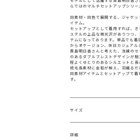
モデルとして活躍する貴島明日香さ
らではのマルチセットアップシリー
同素材・同色で展開する、ジャケッ
イテム。
セットアップとして着用すれば、き
ステルの上品な微光沢がありつつ、
テムになっております。単品でも着
からオケージョン、休日カジュアルま
貴島明日香さんと考えた、洗練のセ
のあるダブルブレストデザインが魅
程よくゆとりのあるシルエットと長
梳毛長素材に金釦が映え、羽織るだ
同素材アイテムとセットアップで着
す。
サイズ
サイズ
バスト
詳細
S
100cm