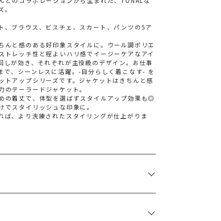
んとのコラボレーションから生まれた、TONALな
ズ。
ト、ブラウス、ビスチェ、スカート、パンツの5ア
ちんと感のある好印象スタイルに。ウール調ポリエ
ストレッチ性と程よいハリ感でイージーケアなアイ
回しが効き、それぞれが主役級のデザイン。お仕事
で、シーンレスに活躍。-自分らしく着こなす- を
ットアップシリーズです。ジャケットはきちんと感
力のテーラードジャケット。
めの着丈で、体型を選ばずスタイルアップ効果も◎
けでスタイリッシュな印象に。
れば、より洗練されたスタイリングが仕上がりま
着丈
袖丈
肩幅
73cm
60cm
39cm