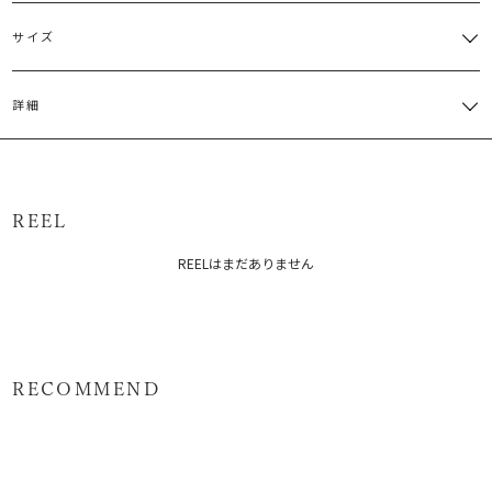
サイズ
サイズ
バスト
袖丈
肩幅
ウエスト
総丈
詳細
M
77cm～
62.5cm
36cm～
60cm～
120cm
[グレー/ブラウン]本体:レーヨン65％ ポリエステル35％ 別布:綿
60％ ポリエステル40％[ネイビー]本体:レーヨン65％ ポリエステル
35％ 別布:綿100％
サイズガイド
REEL
原産国：中国
REELはまだありません
メーカー品番：6525503003
カテゴリー：
ワンピース
ワンピース
RECOMMEND