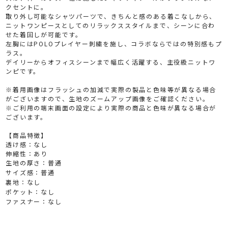
クセントに。
取り外し可能なシャツパーツで、きちんと感のある着こなしから、
ニットワンピースとしてのリラックススタイルまで、シーンに合わ
せた着回しが可能です。
左胸にはPOLOプレイヤー刺繍を施し、コラボならではの特別感もプ
ラス。
デイリーからオフィスシーンまで幅広く活躍する、主役級ニットワ
ンピです。
※着用画像はフラッシュの加減で実際の製品と色味等が異なる場合
がございますので、生地のズームアップ画像をご確認ください。
※ご利用の端末画面の設定により実際の商品と色味が異なる場合が
ございます。
【商品特徴】
透け感：なし
伸縮性：あり
生地の厚さ：普通
サイズ感：普通
裏地：なし
ポケット：なし
ファスナー：なし