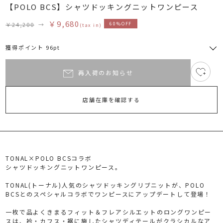
【POLO BCS】シャツドッキングニットワンピース
￥9,680
￥24,200
→
60%OFF
(tax in)
獲得ポイント 96pt
再入荷のお知らせ
7
RUNWAY Passport
ポイント
旧 MS PASSPORTポイント
店舗在庫を確認する
96
ポイント獲得
ポイントについて
TONAL×POLO BCSコラボ
シャツドッキングニットワンピース。
TONAL(トーナル)人気のシャツドッキングリブニットが、POLO
BCSとのスペシャルコラボでワンピースにアップデートして登場！
一枚で品よくきまるフィット＆フレアシルエットのロングワンピー
スは、衿・カフス・裾に施したシャツディテールがクラシカルなア