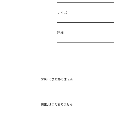
サイズ
サイズ
バスト
詳細
M
98cm
ナイロン50％、ポリエステル50％
原産国：中国
メーカー品番：6525628002
カテゴリー：
トップス
カーディガ
SNAPはまだありません
REELはまだありません