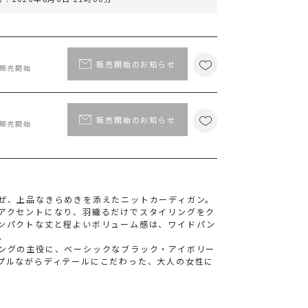
ポイント
MS PASSPORTポイント
66
ポイント獲得
販売開始のお知らせ
00販売開始
ポイントについて
販売開始のお知らせ
00販売開始
ぜ、上品なきらめきを添えたニットカーディガン。
アクセントになり、羽織るだけでスタイリングをク
ンパクトな丈と程よいボリューム感は、ワイドパン
。
ングの主役に、ベーシックなブラック・アイボリー
プルながらディテールにこだわった、大人の女性に