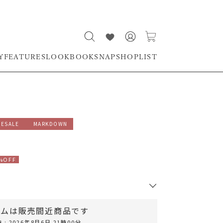
Y
FEATURES
LOOKBOOK
SNAP
SHOPLIST
MESALE
MARKDOWN
 M
モデル身長 161cm 着用サ
%OFF
テムは販売間近商品です
RUNWAY Passport
: 2026年8月6日 21時00分