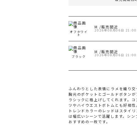
旧 
M /販売間近
2026年08月06日 21:
オフホワイ
ト
M /販売間近
2026年08月06日 21:
ブラック
ふんわりとした表情にラメを織り交
胸元のポケットとゴールドボタンが
ラシックに格上げしてくれます。コ
ツやハイウエストボトムとも好相性
トレンドカラーのレッドはスタイリ
は幅広いシーンで活躍します。シン
おすすめの一枚です。