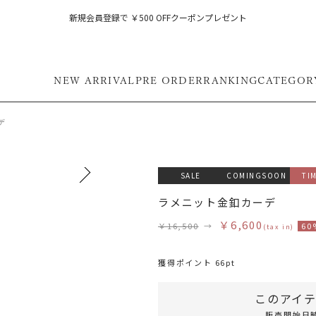
新規会員登録で ￥500 OFFクーポンプレゼント
NEW ARRIVAL
PRE ORDER
RANKING
CATEGOR
デ
SALE
COMINGSOON
TI
モデル身長 161cm 着用サイズ
ラメニット金釦カーデ
￥6,600
￥16,500
→
60
(tax in)
獲得ポイント 66pt
このアイ
販売開始日時 