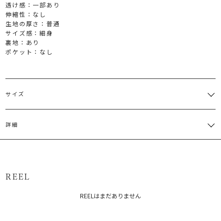
透け感：一部あり
伸縮性：なし
生地の厚さ：普通
サイズ感：細身
裏地：あり
ポケット：なし
サイズ
サイズ
ウエスト
ヒップ
総丈
その他
重さ
詳細
一部ゴム
スリッ
S
仕様:63
88cm
86cm
約352g
ト:29cm
～72cm
レース:ポリエステル100％ 裏地:ポリエステル100％ 部分使い:ポリ
一部ゴム
スリッ
M
仕様:66
90cm
89cm
約384g
エステル80％ コットン20％
ト:30cm
～75cm
原産国：中国
サイズガイド
REEL
メーカー品番：6526108001
REELはまだありません
カテゴリー：
ボトムス
スカート