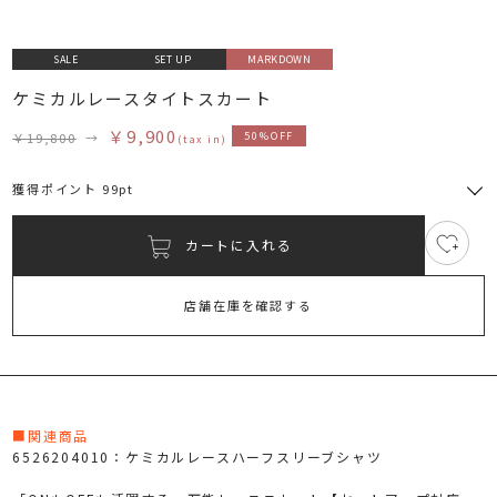
SALE
SET UP
MARKDOWN
ケミカルレースタイトスカート
￥9,900
￥19,800
→
50%OFF
(tax in)
獲得ポイント 99pt
カートに入れる
12
RUNWAY Passport
ポイント
旧 MS PASSPORTポイント
店舗在庫を確認する
99
ポイント獲得
ポイントについて
■関連商品
6526204010：ケミカルレースハーフスリーブシャツ