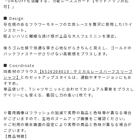
「ONもOFFも活躍する、万能レーススカート【セットアップ対応
可】」
■ Design
存在感のあるフラワーモチーフの立体レースを贅沢に使用したIライ
ンスカート。
程よいハリと繊細な透け感が上品な大人フェミニンを演出。
後ろゴム仕様で快適な穿き心地ながらきちんと見えし、ゴールドの
バックファスナーがさりげない高級感をプラスします。
■ Coordinate
同素材のブラウス
【6526204010：ケミカルレースハーフスリーブ
シャツ】
とのセットアップスタイルは、通勤やオケージョンにもお
すすめ。
単品使いで、Tシャツやニットと合わせてカジュアル要素をプラスし
デイリーにも使える、着回し力の高い1枚です。
※着用画像はフラッシュの加減で実際の製品と色味等が異なる場合
がございますので、生地のズームアップ画像をご確認ください。
※ご利用の端末画面の設定により実際の商品と色味が異なる場合が
ございます。
【商品特徴】