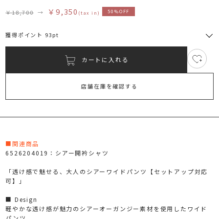
￥9,350
￥18,700
→
50%OFF
(tax in)
獲得ポイント 93pt
カートに入れる
2
RUNWAY Passport
ポイント
旧 MS PASSPORTポイント
店舗在庫を確認する
93
ポイント獲得
ポイントについて
■関連商品
6526204019：シアー開衿シャツ
「透け感で魅せる、大人のシアーワイドパンツ【セットアップ対応
可】」
■ Design
軽やかな透け感が魅力のシアーオーガンジー素材を使用したワイド
パンツ。