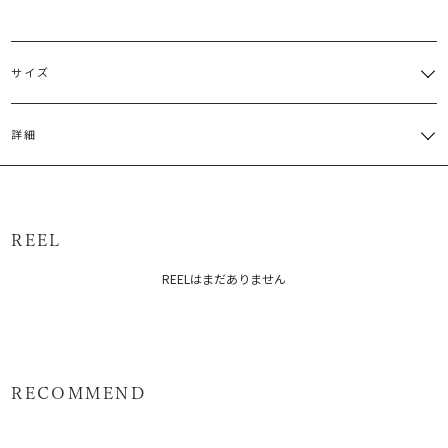
サイズ
サイズ
ウエスト
ヒップ
股上
股下
わたり周
詳細
S
61cm
90cm
29.5cm
71cm
64cm
表地:ポリエステル100％ 裏地:ポリエステル96％ ポリウレタン4％
M
64cm
94cm
31cm
71.5cm
66cm
原産国：中国
サイズガイド
REEL
メーカー品番：6526207006
REELはまだありません
カテゴリー：
ボトムス
パンツ
RECOMMEND