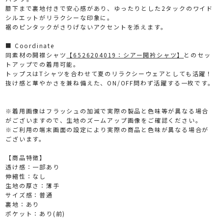
膝下まで裏地付きで安心感があり、ゆったりとした2タックのワイド
シルエットがリラクシーな印象に。
裾のピンタックがさりげないアクセントを添えます。
■ Coordinate
同素材の開襟シャツ
【6526204019：シアー開衿シャツ】
とのセッ
トアップでの着用可能。
トップスはTシャツを合わせて夏のリラクシーウェアとしても活躍！
抜け感と華やかさを兼ね備えた、ON/OFF問わず活躍する一枚です。
※着用画像はフラッシュの加減で実際の製品と色味等が異なる場合
がございますので、生地のズームアップ画像をご確認ください。
※ご利用の端末画面の設定により実際の商品と色味が異なる場合が
ございます。
【商品特徴】
透け感：一部あり
伸縮性：なし
生地の厚さ：薄手
サイズ感：普通
裏地：あり
ポケット：あり(前)