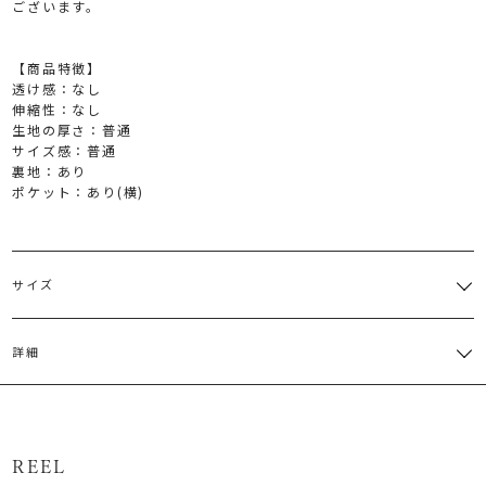
ございます。
【商品特徴】
透け感：なし
伸縮性：なし
生地の厚さ：普通
サイズ感：普通
裏地：あり
ポケット：あり(横)
サイズ
サイズ
ウエスト
ヒップ
総丈
その他
重さ
詳細
一部ゴム
スリッ
S
仕様:61
74cm
88cm
約394
ト:25.5cm
～70cm
表地:ポリエステル79％ レーヨン15％ ポリウレタン6％ 裏地:ポリ
一部ゴム
スリッ
M
仕様:64
80cm
89.5cm
約410
エステル100％
ト:26cm
～73cm
原産国：中国
サイズガイド
REEL