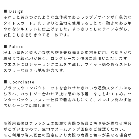
■ Design
ふわっと巻きつけたような立体感のあるラップデザインが印象的な
タイトスカート。たっぷりと生地を使用することで、動きのある華
やかなシルエットに仕上げました。すっきりとしたラインながら、
女性らしさを引き立てる一枚です。
■ Fabric
程よい厚みと柔らかな落ち感を兼ね備えた素材を使用。なめらかな
肌触りで着心地が良く、ロングシーズン快適に着用いただけます。
ウエストにはシャーリングゴムを内蔵し、フィット感のあるストレ
スフリーな穿き心地も魅力です。
■ Coordinate
ブラウスやコンパクトニットを合わせたきれいめ通勤スタイルはも
ちろん、カットソー合わせで抜け感のある着こなしもおすすめ。セ
ンターバックファスナー仕様で着崩れしにくく、オンオフ問わず幅
広いシーンで活躍します。
※着用画像はフラッシュの加減で実際の製品と色味等が異なる場合
がございますので、生地のズームアップ画像をご確認ください。
※ご利用の端末画面の設定により実際の商品と色味が異なる場合が