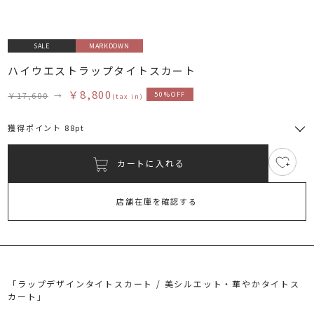
SALE
MARKDOWN
ハイウエストラップタイトスカート
￥8,800
￥17,600
→
50%OFF
(tax in)
獲得ポイント 88pt
カートに入れる
4
RUNWAY Passport
ポイント
旧 MS PASSPORTポイント
店舗在庫を確認する
88
ポイント獲得
ポイントについて
「ラップデザインタイトスカート / 美シルエット・華やかタイトス
カート」