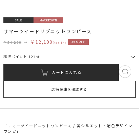
SALE
MARKDOWN
サマーツイードリブニットワンピース
￥12,100
￥24,200
→
50%OFF
(tax in)
獲得ポイント 121pt
カートに入れる
5
RUNWAY Passport
ポイント
旧 MS PASSPORTポイント
店舗在庫を確認する
121
ポイント獲得
ポイントについて
「サマーツイードニットワンピース / 美シルエット・配色デザイン
ワンピ」