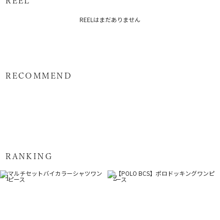
REEL
メーカー品番：6526303002
REELはまだありません
カテゴリー：
ワンピース
ワンピース
RECOMMEND
RANKING
1
2