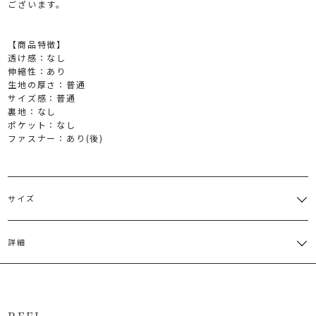
ございます。
【商品特徴】
透け感：なし
伸縮性：あり
生地の厚さ：普通
サイズ感：普通
裏地：なし
ポケット：なし
ファスナー：あり(後)
サイズ
サイズ
バスト
肩幅
ウエスト
総丈
その他
詳細
[切替部
分]ゴム仕
スリッ
M
84cm
39cm
119cm
様:66～
ト:28cm
綿100％
76cm
原産国：中国
サイズガイド