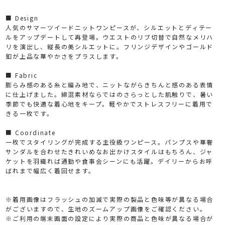
■ Design
人気のサマーツイードニットワンピースが、シルエットとディテー
ルをアップデートして再登場。ウエストのリブ切替で自然なメリハ
リを演出し、縦長の美シルエットに。フリンジデザインやゴールド
釦が上品な華やかさをプラスします。
■ Fabric
膨らみ感のある糸と編み地で、ニットながらきちんと感のある表情
に仕上げました。綿混素材ならではのさらっとした肌触りで、暑い
季節でも快適な着心地をキープ。軽やかでストレスフリーに着用で
きる一枚です。
■ Coordinate
一枚でスタイリングが完成する主役級ワンピース。パンプスや華奢
サンダルを合わせたきれいめなお出かけスタイルはもちろん、ジャ
ケットを羽織れば通勤や食事会シーンにも活躍。デイリーからお呼
ばれまで幅広く着回せます。
※着用画像はフラッシュの加減で実際の製品と色味等が異なる場合
がございますので、生地のズームアップ画像をご確認ください。
※ご利用の端末画面の設定により実際の商品と色味が異なる場合が