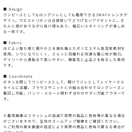
■ Design
（お気
ワンピースとしてもロングジレとしても着用できる2WAYトレンチデ
ザイン。ウエストリボンは合皮使いでさりげないアクセントに。き
に入り
ちんと感がありながら抜け感もあり、幅広いスタイリングが楽しめ
る一枚です。
登録）
■ Fabric
ほどよい落ち感と軽やかさを兼ね備えたポリエステル高混率素材を
使用。シワになりにくく、さらっと羽織れる快適な着心地が魅力。
デイリーから通勤まで扱いやすい、機能性と上品さを両立した素材
です。
■ Coordinate
ボタンを閉じてワンピースとして、開けてジレとしてレイヤードス
タイルに活躍。ブラウスやニットとの組み合わせでロングシーズン
着回し可能。パンツ・スカート問わず合わせやすい万能アウターで
す。
※着用画像はフラッシュの加減で実際の製品と色味等が異なる場合
がございますので、生地のズームアップ画像をご確認ください。
※ご利用の端末画面の設定により実際の商品と色味が異なる場合が