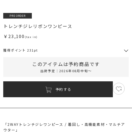
PRE ORDER
トレンチジレリボンワンピース
￥23,100
(tax in)
獲得ポイント 231pt
このアイテムは予約商品です
RUNWAY Passport
出荷予定：2026年08月中旬～
ポイント
旧 MS PASSPORTポイント
予約する
値
231
ポイント獲得
下げ通
ポイントについて
知を受
「2WAYトレンチジレワンピース / 着回し・高機能素材・マルチア
け取る
ウター」