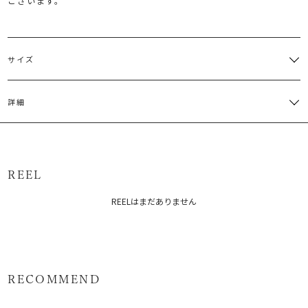
ございます。
サイズ
サイズ
バスト
肩幅
ウエスト
総丈
その他
詳細
付属：共
M
97cm
48cm
77cm
122cm
布リボン
【GRY、BGE】ポリエステル81％ レーヨン15％ ポリウレタン
サイズガイド
4％ 【MIX】ポリエステル82％ レーヨン16％ ポリウレタン2％
原産国：中国
REEL
メーカー品番：6526403006
REELはまだありません
カテゴリー：
ワンピース
ワンピース
RECOMMEND